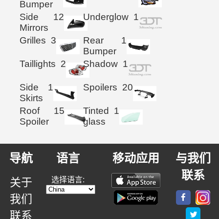
Bumper
Side
12
Underglow
1
Mirrors
Grilles
3
Rear
1
Bumper
Taillights
2
Shadow
1
Side
1
Spoilers
20
Skirts
Roof
15
Tinted
1
Spoiler
glass
导航
语言
移动应用
与我们
联系
选择语言:
关于
我们
联系