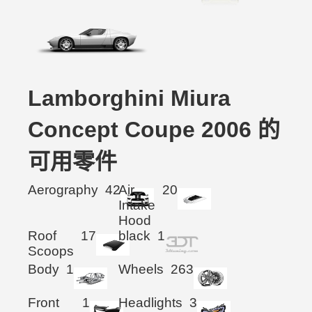
Lamborghini Miura
Concept Coupe 2006 的
可用零件
Aerography
42
Air
20
Intake
Hood
Roof
17
black
1
Scoops
Body
1
Wheels
263
Front
1
Headlights
3