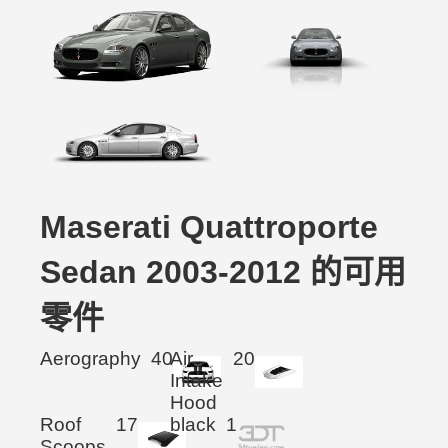
Maserati Quattroporte
Sedan 2003-2012 的可用
零件
Aerography
40
Air
20
Intake
Hood
Roof
17
black
1
Scoops