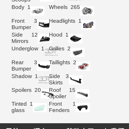
Body
1
Wheels
265
Front
3
Headlights
1
Bumper
Side
12
Hood
1
Mirrors
Underglow
1
Grilles
2
Rear
3
Taillights
2
Bumper
Shadow
1
Side
3
Skirts
Spoilers
20
Roof
15
Spoiler
Tinted
1
Front
1
glass
Fenders