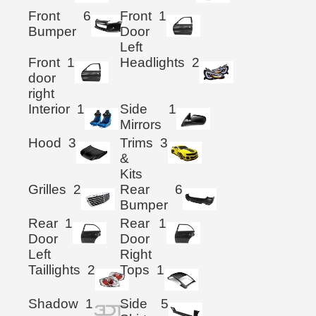
Front
6
Front
1
Bumper
Door
Left
Front
1
Headlights
2
door
right
Interior
1
Side
1
Mirrors
Hood
3
Trims
3
&
Kits
Grilles
2
Rear
6
Bumper
Rear
1
Rear
1
Door
Door
Left
Right
Taillights
2
Tops
1
Shadow
1
Side
5