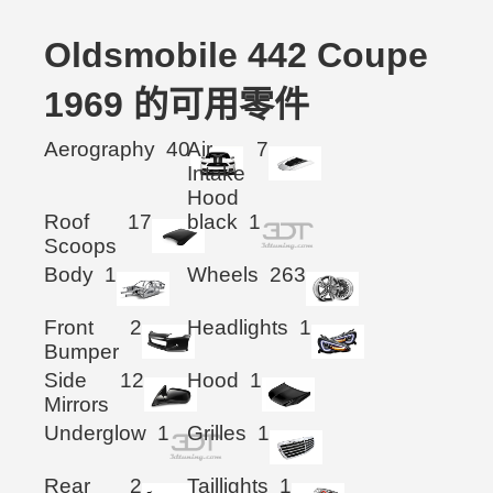
Oldsmobile 442 Coupe
1969 的可用零件
Aerography
40
Air
7
Intake
Hood
Roof
17
black
1
Scoops
Body
1
Wheels
263
Front
2
Headlights
1
Bumper
Side
12
Hood
1
Mirrors
Underglow
1
Grilles
1
Rear
2
Taillights
1