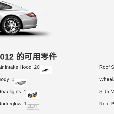
5-2012 的可用零件
Air Intake Hood
20
Roof 
Body
1
Wheel
Headlights
1
Side M
Underglow
1
Rear 