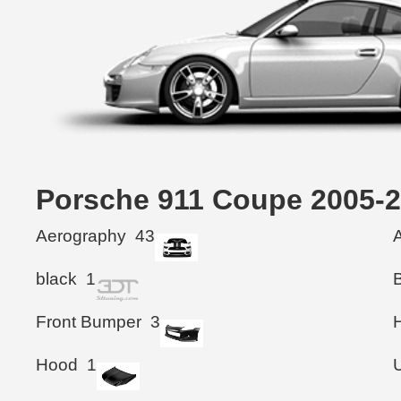
Porsche 911 Coupe 200
Aerography
43
black
1
Front Bumper
3
Hood
1