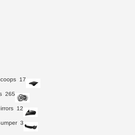
Scoops
17
s
265
irrors
12
Bumper
3