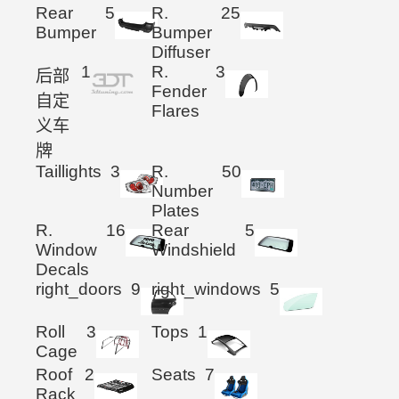
Rear
5
R.
25
Bumper
Bumper
Diffuser
1
R.
3
后部
Fender
自定
Flares
义车
牌
Taillights
3
R.
50
Number
Plates
R.
16
Rear
5
Window
Windshield
Decals
right_doors
9
right_windows
5
Roll
3
Tops
1
Cage
Roof
2
Seats
7
Rack