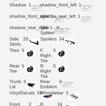
Shadow
1
shadow_front_left
1
shadow_front_right
shadow_rear_left
1
1
shadow_rear_right
Side
1
9
Splitter
Side
20
Spoilers
34
Skirts
Tires
5
F.
5
Right
Tire
Rear
5
R.
5
Tire
Right
Tire
Trunk
3
Rear
6
Lid
Emblem
Vinyl/Decals
59
Wheeliebar
3
Front
2
R.
16