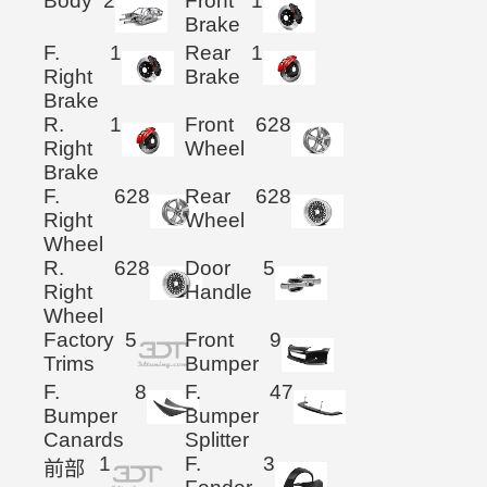
Body
2
Front
1
Brake
F.
1
Rear
1
Right
Brake
Brake
R.
1
Front
628
Right
Wheel
Brake
F.
628
Rear
628
Right
Wheel
Wheel
R.
628
Door
5
Right
Handle
Wheel
Factory
5
Front
9
Trims
Bumper
F.
8
F.
47
Bumper
Bumper
Canards
Splitter
1
F.
3
前部