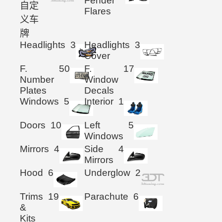
Fender
自定
Flares
义车
牌
Headlights
3
Headlights
3
Cover
F.
50
F.
17
Number
Window
Plates
Decals
Windows
5
Interior
1
Doors
10
Left
5
Windows
Mirrors
4
Side
4
Mirrors
Hood
6
Underglow
2
Trims
19
Parachute
6
&
Kits