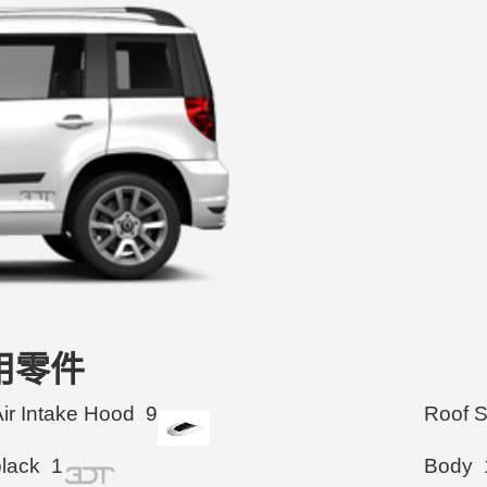
的可用零件
Air Intake Hood
9
Roof 
black
1
Body