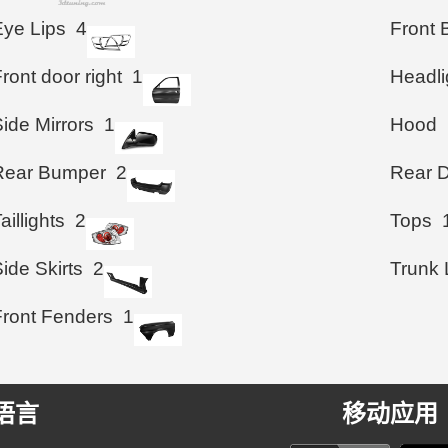
Eye Lips
4
Front
ront door right
1
Headli
ide Mirrors
1
Hood
Rear Bumper
2
Rear D
aillights
2
Tops
ide Skirts
2
Trunk 
Front Fenders
1
语言
移动应用