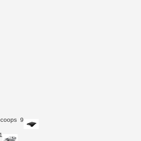
Scoops
9
1