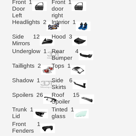
Front
1
Front
1
Door
door
Left
right
Headlights
2
Interior
1
Side
12
Hood
3
Mirrors
Underglow
1
Rear
4
Bumper
Taillights
2
Tops
1
Shadow
1
Side
6
Skirts
Spoilers
26
Roof
15
Spoiler
Trunk
1
Tinted
1
Lid
glass
Front
1
Fenders