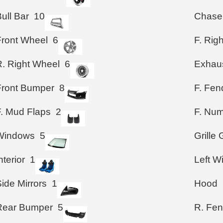
ull Bar
10
Chase
Front Wheel
6
F. Rig
R. Right Wheel
6
Exhau
Front Bumper
8
F. Fen
F. Mud Flaps
2
F. Num
Windows
5
Grille
nterior
1
Left 
ide Mirrors
1
Hood
Rear Bumper
5
R. Fen