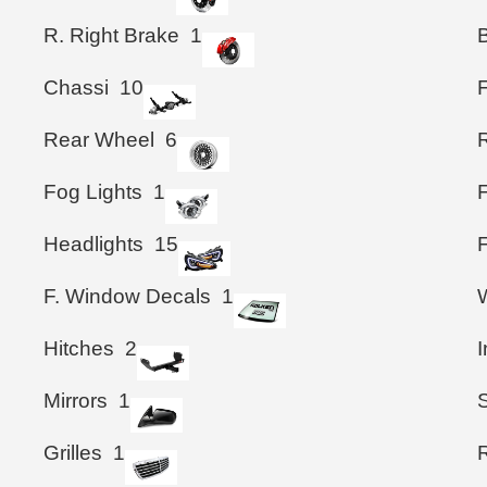
R. Right Brake
1
B
Chassi
10
Rear Wheel
6
Fog Lights
1
Headlights
15
F. Window Decals
1
Hitches
2
I
Mirrors
1
S
Grilles
1