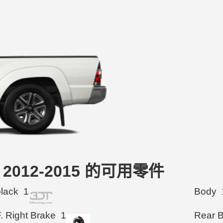
uck 2012-2015 的可用零件
black
1
Body
. Right Brake
1
Rear 