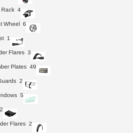
 Rack
4
ht Wheel
6
st
1
der Flares
3
ber Plates
49
 Guards
2
Windows
5
2
der Flares
2