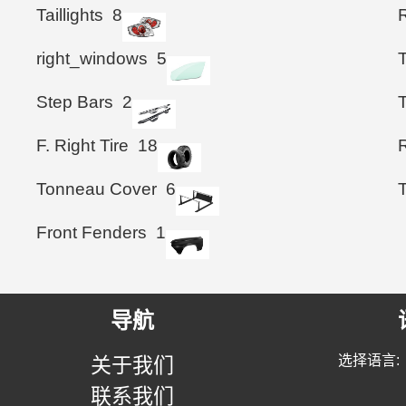
Taillights
8
right_windows
5
Step Bars
2
T
F. Right Tire
18
R
Tonneau Cover
6
Front Fenders
1
导航
选择语言:
关于我们
联系我们