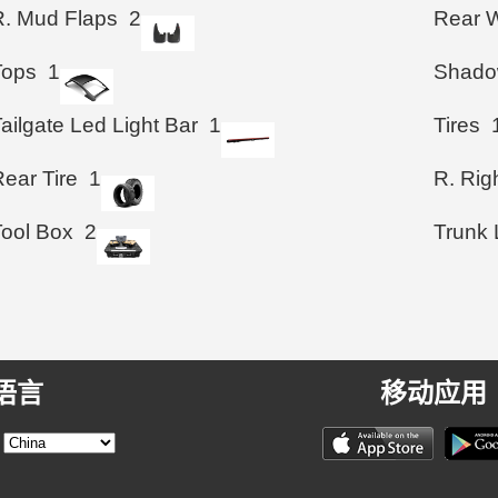
R. Mud Flaps
2
Rear W
Tops
1
Shad
ailgate Led Light Bar
1
Tires
ear Tire
1
R. Righ
Tool Box
2
Trunk 
语言
移动应用