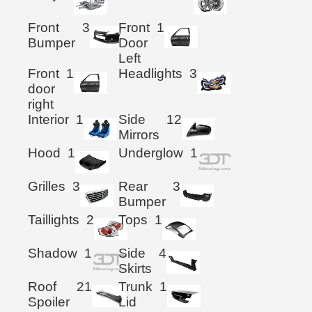
Front
3
Front
1
Bumper
Door
Left
Front
1
Headlights
3
door
right
Interior
1
Side
12
Mirrors
Hood
1
Underglow
1
Grilles
3
Rear
3
Bumper
Taillights
2
Tops
1
Shadow
1
Side
4
Skirts
Roof
21
Trunk
1
Spoiler
Lid