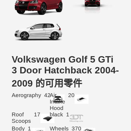
Volkswagen Golf 5 GTi
3 Door Hatchback 2004-
2009 的可用零件
Aerography
42
Air
20
Intake
Hood
Roof
17
black
1
Scoops
Body
1
Wheels
370