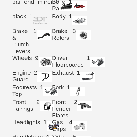
bar_end_mirror
Belly
3
1
Pans
black
1
Body
1
Brake
1
Brake
8
&
Rotors
Clutch
Levers
Wheels
9
Driver
1
Floorboards
Engine
2
Exhaust
1
Guard
Footrests
1
Fork
1
Top
Front
2
Front
2
Fairings
Fender
Flares
Headlights
1
Gas
4
Caps
Handlebars
4
Side
5