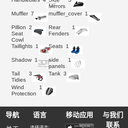
Mirrors
Muffler
7
muffler_cover
1
Pillion
2
Rear
1
Seat
Fenders
Cowl
Taillights
1
Seats
1
Shadow
1
side
1
panels
Tail
3
Tank
3
Tidies
Wind
1
Protection
导航
语言
移动应用
与我们
联系
选择语言: