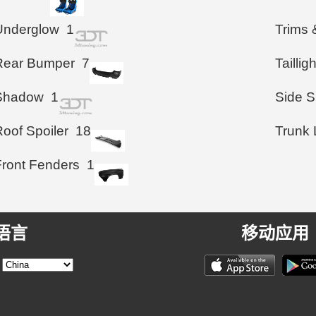
Underglow
1
Trims 
Rear Bumper
7
Taillig
Shadow
1
Side S
Roof Spoiler
18
Trunk 
Front Fenders
1
语言
移动应用