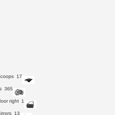
Scoops
17
s
365
oor right
1
irrors
13