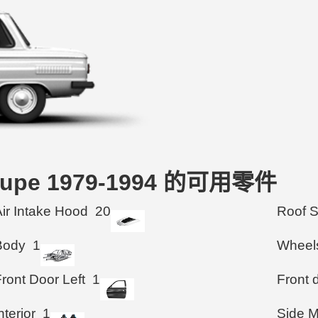
Coupe 1979-1994 的可用零件
Air Intake Hood
20
Roof 
Body
1
Wheel
ront Door Left
1
Front d
nterior
1
Side M