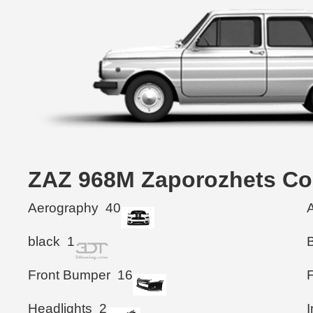
ZAZ 968M Zaporozhets 
Aerography
40
black
1
Front Bumper
16
F
Headlights
2
I