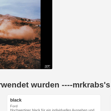
verwendet wurden ----mrkrabs'
black
Ford
Hochwertiger black für ein individuelles Aussehen und