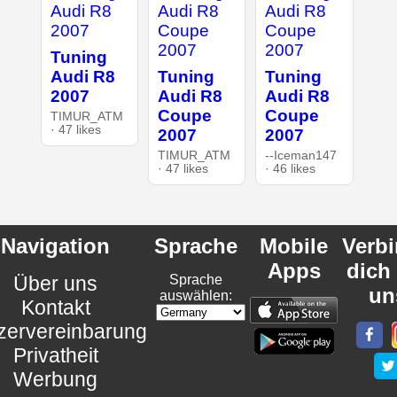
Tuning
Audi R8
Tuning
Tuning
2007
Audi R8
Audi R8
Coupe
Coupe
TIMUR_ATM
· 47 likes
2007
2007
TIMUR_ATM
--Iceman147
· 47 likes
· 46 likes
Navigation
Sprache
Mobile
Verb
Apps
dich
Über uns
Sprache
un
auswählen:
Kontakt
zervereinbarung
Privatheit
Werbung