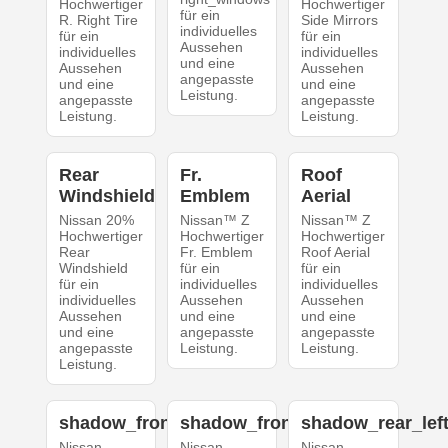
Hochwertiger
Hochwertiger
für ein
R. Right Tire
Side Mirrors
individuelles
für ein
für ein
Aussehen
individuelles
individuelles
und eine
Aussehen
Aussehen
angepasste
und eine
und eine
Leistung.
angepasste
angepasste
Leistung.
Leistung.
Rear
Fr.
Roof
Windshield
Emblem
Aerial
Nissan 20%
Nissan™ Z
Nissan™ Z
Hochwertiger
Hochwertiger
Hochwertiger
Rear
Fr. Emblem
Roof Aerial
Windshield
für ein
für ein
für ein
individuelles
individuelles
individuelles
Aussehen
Aussehen
Aussehen
und eine
und eine
und eine
angepasste
angepasste
angepasste
Leistung.
Leistung.
Leistung.
shadow_front_left
shadow_front_right
shadow_rear_lef
Nissan
Nissan
Nissan