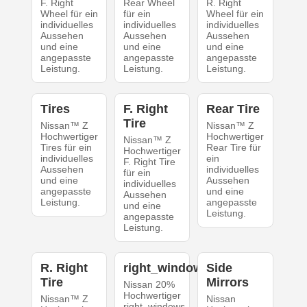
F. Right
Rear Wheel
R. Right
Wheel für ein
für ein
Wheel für ein
individuelles
individuelles
individuelles
Aussehen
Aussehen
Aussehen
und eine
und eine
und eine
angepasste
angepasste
angepasste
Leistung.
Leistung.
Leistung.
Tires
F. Right
Rear Tire
Tire
Nissan™ Z
Nissan™ Z
Hochwertiger
Hochwertiger
Nissan™ Z
Tires für ein
Rear Tire für
Hochwertiger
individuelles
ein
F. Right Tire
Aussehen
individuelles
für ein
und eine
Aussehen
individuelles
angepasste
und eine
Aussehen
Leistung.
angepasste
und eine
Leistung.
angepasste
Leistung.
R. Right
right_windows
Side
Tire
Mirrors
Nissan 20%
Hochwertiger
Nissan™ Z
Nissan
right_windows