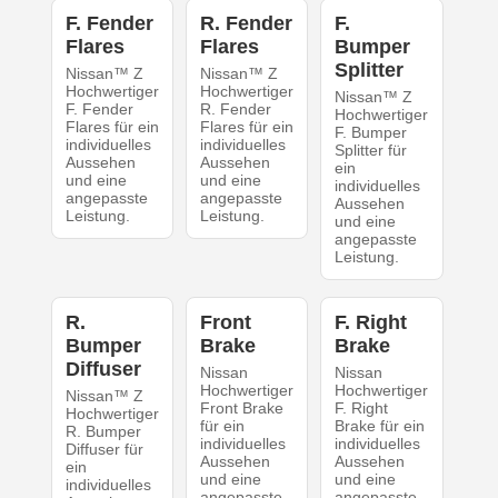
F. Fender
R. Fender
F.
Flares
Flares
Bumper
Splitter
Nissan™ Z
Nissan™ Z
Hochwertiger
Hochwertiger
Nissan™ Z
F. Fender
R. Fender
Hochwertiger
Flares für ein
Flares für ein
F. Bumper
individuelles
individuelles
Splitter für
Aussehen
Aussehen
ein
und eine
und eine
individuelles
angepasste
angepasste
Aussehen
Leistung.
Leistung.
und eine
angepasste
Leistung.
R.
Front
F. Right
Bumper
Brake
Brake
Diffuser
Nissan
Nissan
Hochwertiger
Hochwertiger
Nissan™ Z
Front Brake
F. Right
Hochwertiger
für ein
Brake für ein
R. Bumper
individuelles
individuelles
Diffuser für
Aussehen
Aussehen
ein
und eine
und eine
individuelles
angepasste
angepasste