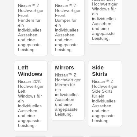
Hochwertiger
Nissan™ Z
Nissan™ Z
Windows für
Hochwertiger
Hochwertiger
ein
Front
Front
individuelles
Fenders für
Bumper für
Aussehen
ein
ein
und eine
individuelles
individuelles
angepasste
Aussehen
Aussehen
Leistung.
und eine
und eine
angepasste
angepasste
Leistung.
Leistung.
Left
Mirrors
Side
Windows
Skirts
Nissan™ Z
Hochwertiger
Nissan 20%
Nissan™ Z
Mirrors für
Hochwertiger
Hochwertiger
ein
Left
Side Skirts
individuelles
Windows für
für ein
Aussehen
ein
individuelles
und eine
individuelles
Aussehen
angepasste
Aussehen
und eine
Leistung.
und eine
angepasste
angepasste
Leistung.
Leistung.