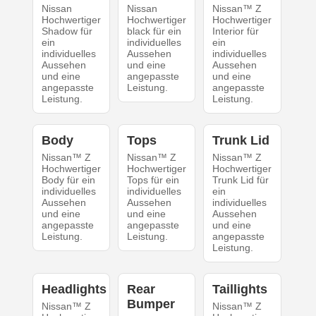
Nissan
Nissan
Nissan™ Z
Hochwertiger
Hochwertiger
Hochwertiger
Shadow für
black für ein
Interior für
ein
individuelles
ein
individuelles
Aussehen
individuelles
Aussehen
und eine
Aussehen
und eine
angepasste
und eine
angepasste
Leistung.
angepasste
Leistung.
Leistung.
Body
Tops
Trunk Lid
Nissan™ Z
Nissan™ Z
Nissan™ Z
Hochwertiger
Hochwertiger
Hochwertiger
Body für ein
Tops für ein
Trunk Lid für
individuelles
individuelles
ein
Aussehen
Aussehen
individuelles
und eine
und eine
Aussehen
angepasste
angepasste
und eine
Leistung.
Leistung.
angepasste
Leistung.
Headlights
Rear
Taillights
Bumper
Nissan™ Z
Nissan™ Z