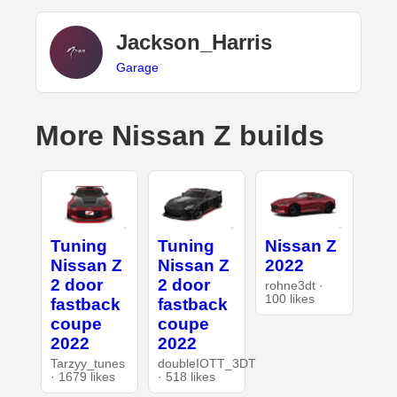
Jackson_Harris
Garage
More Nissan Z builds
Tuning
Tuning
Nissan Z
Nissan Z
Nissan Z
2022
2 door
2 door
rohne3dt ·
100 likes
fastback
fastback
coupe
coupe
2022
2022
Tarzyy_tunes
doubleIOTT_3DT
· 1679 likes
· 518 likes