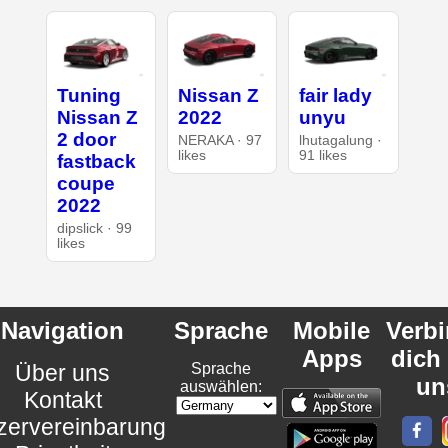
Tuning
Nissan Z
fair lady
Nissan Z
2022
unyu
2 door
NERAKA · 97
lhutagalung ·
likes
91 likes
fastback
coupe
2022
dipslick · 99
likes
Navigation
Sprache
Mobile
Verb
Apps
dich
Über uns
Sprache
un
auswählen:
Kontakt
zervereinbarung