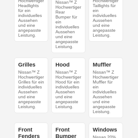
Hochwertiger
Hochwertiger
Nissan™ Z
Headlights
Taillights für
Hochwertiger
für ein
ein
Rear
individuelles
individuelles
Bumper für
Aussehen
Aussehen
ein
und eine
und eine
individuelles
angepasste
angepasste
Aussehen
Leistung.
Leistung.
und eine
angepasste
Leistung.
Grilles
Hood
Muffler
Nissan™ Z
Nissan™ Z
Nissan™ Z
Hochwertiger
Hochwertiger
Hochwertiger
Grilles für ein
Hood für ein
Muffler für
individuelles
individuelles
ein
Aussehen
Aussehen
individuelles
und eine
und eine
Aussehen
angepasste
angepasste
und eine
Leistung.
Leistung.
angepasste
Leistung.
Front
Front
Windows
Fenders
Bumper
Nissan 20%