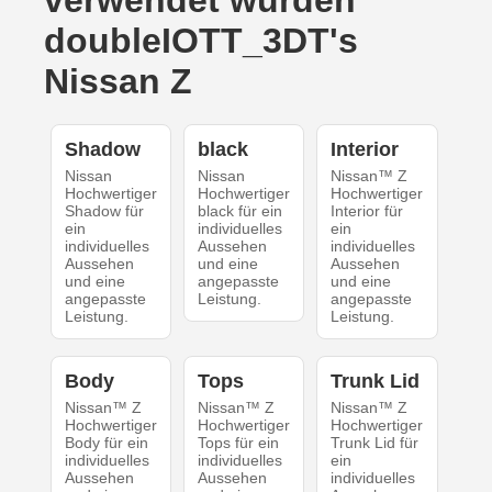
doubleIOTT_3DT's
Nissan Z
Shadow
black
Interior
Nissan
Nissan
Nissan™ Z
Hochwertiger
Hochwertiger
Hochwertiger
Shadow für
black für ein
Interior für
ein
individuelles
ein
individuelles
Aussehen
individuelles
Aussehen
und eine
Aussehen
und eine
angepasste
und eine
angepasste
Leistung.
angepasste
Leistung.
Leistung.
Body
Tops
Trunk Lid
Nissan™ Z
Nissan™ Z
Nissan™ Z
Hochwertiger
Hochwertiger
Hochwertiger
Body für ein
Tops für ein
Trunk Lid für
individuelles
individuelles
ein
Aussehen
Aussehen
individuelles