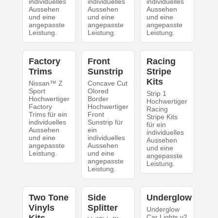
individuelles
individuelles
individuelles
Aussehen
Aussehen
Aussehen
und eine
und eine
und eine
angepasste
angepasste
angepasste
Leistung.
Leistung.
Leistung.
Factory
Front
Racing
Trims
Sunstrip
Stripe
Kits
Nissan™ Z
Concave Cut
Sport
Olored
Strip 1
Hochwertiger
Border
Hochwertiger
Factory
Hochwertiger
Racing
Trims für ein
Front
Stripe Kits
individuelles
Sunstrip für
für ein
Aussehen
ein
individuelles
und eine
individuelles
Aussehen
angepasste
Aussehen
und eine
Leistung.
und eine
angepasste
angepasste
Leistung.
Leistung.
Two Tone
Side
Underglow
Vinyls
Splitter
Underglow
Kits
Car Lights v2