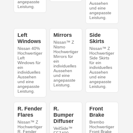
angepasste
Aussehen
Leistung.
und eine
angepasste
Leistung.
Left
Mirrors
Side
Windows
Skirts
Nissan™ Z
Nismo
Nissan 40%
Nissan™ Z
Hochwertiger
Hochwertiger
Hochwertiger
Mirrors für
Left
Side Skirts
ein
Windows für
für ein
individuelles
ein
individuelles
Aussehen
individuelles
Aussehen
und eine
Aussehen
und eine
angepasste
und eine
angepasste
Leistung.
angepasste
Leistung.
Leistung.
R. Fender
R.
Front
Flares
Bumper
Brake
Diffuser
Nissan™ Z
Brembo
Hochwertiger
Hochwertiger
VeilSide™
R. Fender
Front Brake
FFZ400