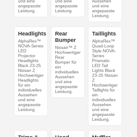
und eine
und eine
Aussehen
angepasste
angepasste
und eine
Leistung.
Leistung.
angepasste
Leistung.
Headlights
Rear
Taillights
Bumper
AlphaRex™
AlphaRex™
NOVA-Series
Quad-Loop
Nissan™ Z
LED
Style NOVA-
Hochwertiger
Projector
Series
Rear
Headlights
Prismatic
Bumper für
Black 23-25
LED Tail
ein
Nissan Z
Lights Black
individuelles
Hochwertiger
23-25 Nissan
Aussehen
Headlights
Z
und eine
für ein
Hochwertiger
angepasste
individuelles
Taillights für
Leistung.
Aussehen
ein
und eine
individuelles
angepasste
Aussehen
Leistung.
und eine
angepasste
Leistung.