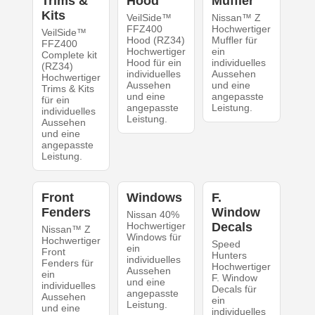
Trims &
Hood
Muffler
Kits
VeilSide™
Nissan™ Z
FFZ400
Hochwertiger
VeilSide™
Hood (RZ34)
Muffler für
FFZ400
Hochwertiger
ein
Complete kit
Hood für ein
individuelles
(RZ34)
individuelles
Aussehen
Hochwertiger
Aussehen
und eine
Trims & Kits
und eine
angepasste
für ein
angepasste
Leistung.
individuelles
Leistung.
Aussehen
und eine
angepasste
Leistung.
Front
Windows
F.
Fenders
Window
Nissan 40%
Hochwertiger
Decals
Nissan™ Z
Windows für
Hochwertiger
Speed
ein
Front
Hunters
individuelles
Fenders für
Hochwertiger
Aussehen
ein
F. Window
und eine
individuelles
Decals für
angepasste
Aussehen
ein
Leistung.
und eine
individuelles