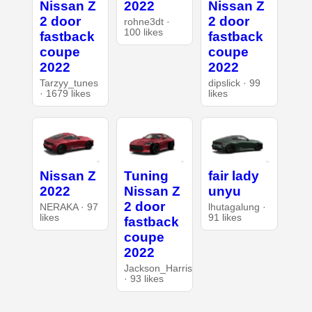
Nissan Z
2022
Nissan Z
2 door
2 door
rohne3dt ·
100 likes
fastback
fastback
coupe
coupe
2022
2022
Tarzyy_tunes
dipslick · 99
· 1679 likes
likes
Nissan Z
Tuning
fair lady
2022
Nissan Z
unyu
2 door
NERAKA · 97
lhutagalung ·
likes
91 likes
fastback
coupe
2022
Jackson_Harris
· 93 likes