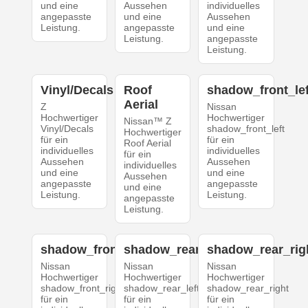
und eine
Aussehen
individuelles
angepasste
und eine
Aussehen
Leistung.
angepasste
und eine
Leistung.
angepasste
Leistung.
Vinyl/Decals
Roof
shadow_front_lef
Aerial
Z
Nissan
Hochwertiger
Hochwertiger
Nissan™ Z
Vinyl/Decals
shadow_front_left
Hochwertiger
für ein
für ein
Roof Aerial
individuelles
individuelles
für ein
Aussehen
Aussehen
individuelles
und eine
und eine
Aussehen
angepasste
angepasste
und eine
Leistung.
Leistung.
angepasste
Leistung.
shadow_front_right
shadow_rear_left
shadow_rear_rig
Nissan
Nissan
Nissan
Hochwertiger
Hochwertiger
Hochwertiger
shadow_front_right
shadow_rear_left
shadow_rear_right
für ein
für ein
für ein