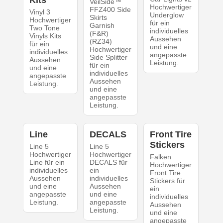
VeilSide™
Hochwertiger
FFZ400 Side
Vinyl 3
Underglow
Skirts
Hochwertiger
für ein
Garnish
Two Tone
individuelles
(F&R)
Vinyls Kits
Aussehen
(RZ34)
für ein
und eine
Hochwertiger
individuelles
angepasste
Side Splitter
Aussehen
Leistung.
für ein
und eine
individuelles
angepasste
Aussehen
Leistung.
und eine
angepasste
Leistung.
Line
DECALS
Front Tire
Stickers
Line 5
Line 5
Hochwertiger
Hochwertiger
Falken
Line für ein
DECALS für
Hochwertiger
individuelles
ein
Front Tire
Aussehen
individuelles
Stickers für
und eine
Aussehen
ein
angepasste
und eine
individuelles
Leistung.
angepasste
Aussehen
Leistung.
und eine
angepasste