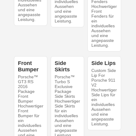
individuelles
Fenders
Aussehen
Aussehen
Hochwertiger
und eine
und eine
Front
angepasste
angepasste
Fenders für
Leistung.
Leistung.
ein
individuelles
Aussehen
und eine
angepasste
Leistung.
Front
Side
Side Lips
Bumper
Skirts
Custom Side
Lip For
Porsche™
Porsche™
Porsche 911
GT3 RS
Turbo S
V2
2016
Exclusive
Hochwertiger
Package
Package
Side Lips für
Front
Side Skirts
ein
Bumper
Hochwertiger
individuelles
Hochwertiger
Side Skirts
Aussehen
Front
für ein
und eine
Bumper für
individuelles
angepasste
ein
Aussehen
Leistung.
individuelles
und eine
Aussehen
angepasste
und eine
Leistung.