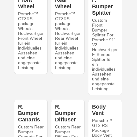
Wheel
Wheel
Bumper
Splitter
Porsche™
Porsche™
GT3RS
GT3RS
Custom
package
package
Front
Wheels
Wheels
Bumper
Hochwertiger
Hochwertiger
Splitter For
Front Wheel
Rear Wheel
Porsche 911
für ein
für ein
V2
individuelles
individuelles
Hochwertiger
Aussehen
Aussehen
F. Bumper
und eine
und eine
Splitter für
angepasste
angepasste
ein
Leistung.
Leistung.
individuelles
Aussehen
und eine
angepasste
Leistung.
R.
R.
Body
Bumper
Bumper
Vent
Canards
Diffuser
Porsche™
GT2 RS
Custom Rear
Custom Rear
Package
Bumper
Bumper
Body Vent
Canards For
Diffuser For