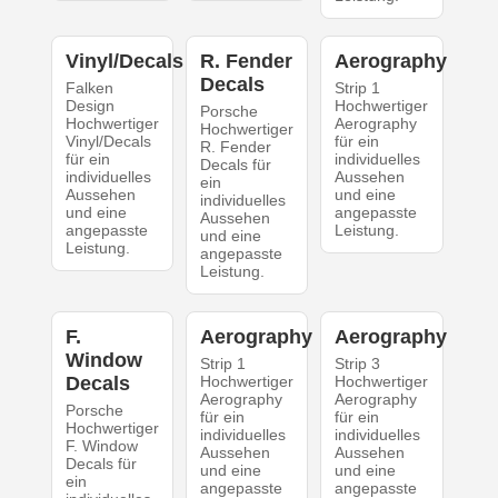
Vinyl/Decals
R. Fender
Aerography
Decals
Falken
Strip 1
Design
Hochwertiger
Porsche
Hochwertiger
Aerography
Hochwertiger
Vinyl/Decals
für ein
R. Fender
für ein
individuelles
Decals für
individuelles
Aussehen
ein
Aussehen
und eine
individuelles
und eine
angepasste
Aussehen
angepasste
Leistung.
und eine
Leistung.
angepasste
Leistung.
F.
Aerography
Aerography
Window
Strip 1
Strip 3
Decals
Hochwertiger
Hochwertiger
Aerography
Aerography
Porsche
für ein
für ein
Hochwertiger
individuelles
individuelles
F. Window
Aussehen
Aussehen
Decals für
und eine
und eine
ein
angepasste
angepasste