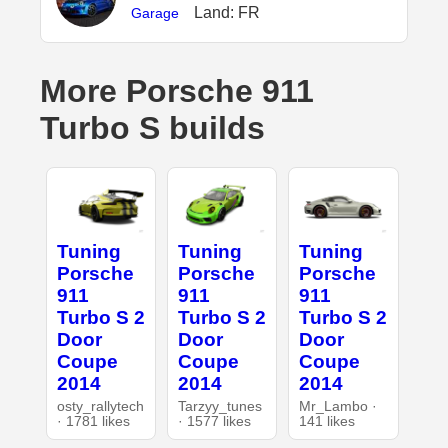
Land: FR
Garage
More Porsche 911
Turbo S builds
Tuning
Tuning
Tuning
Porsche
Porsche
Porsche
911
911
911
Turbo S 2
Turbo S 2
Turbo S 2
Door
Door
Door
Coupe
Coupe
Coupe
2014
2014
2014
osty_rallytech
Tarzyy_tunes
Mr_Lambo ·
· 1781 likes
· 1577 likes
141 likes