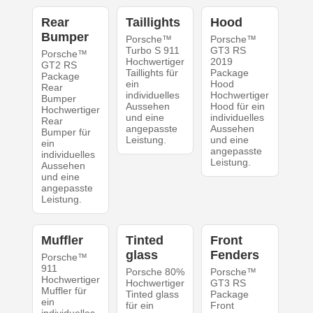
Rear
Taillights
Hood
Bumper
Porsche™
Porsche™
Turbo S 911
GT3 RS
Porsche™
Hochwertiger
2019
GT2 RS
Taillights für
Package
Package
ein
Hood
Rear
individuelles
Hochwertiger
Bumper
Aussehen
Hood für ein
Hochwertiger
und eine
individuelles
Rear
angepasste
Aussehen
Bumper für
Leistung.
und eine
ein
angepasste
individuelles
Leistung.
Aussehen
und eine
angepasste
Leistung.
Muffler
Tinted
Front
glass
Fenders
Porsche™
911
Porsche 80%
Porsche™
Hochwertiger
Hochwertiger
GT3 RS
Muffler für
Tinted glass
Package
ein
für ein
Front
individuelles