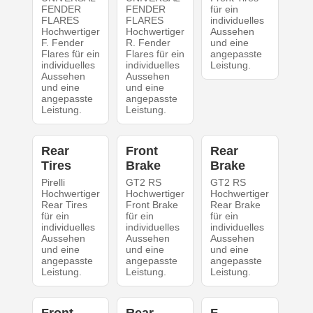
FENDER
FENDER
für ein
FLARES
FLARES
individuelles
Hochwertiger
Hochwertiger
Aussehen
F. Fender
R. Fender
und eine
Flares für ein
Flares für ein
angepasste
individuelles
individuelles
Leistung.
Aussehen
Aussehen
und eine
und eine
angepasste
angepasste
Leistung.
Leistung.
Rear
Front
Rear
Tires
Brake
Brake
Pirelli
GT2 RS
GT2 RS
Hochwertiger
Hochwertiger
Hochwertiger
Rear Tires
Front Brake
Rear Brake
für ein
für ein
für ein
individuelles
individuelles
individuelles
Aussehen
Aussehen
Aussehen
und eine
und eine
und eine
angepasste
angepasste
angepasste
Leistung.
Leistung.
Leistung.
Front
Rear
F.