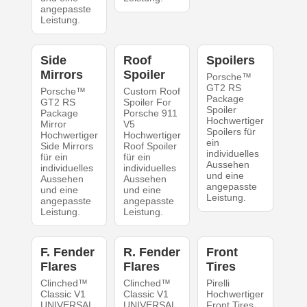
angepasste
Leistung.
Side
Roof
Spoilers
Mirrors
Spoiler
Porsche™
GT2 RS
Porsche™
Custom Roof
Package
GT2 RS
Spoiler For
Spoiler
Package
Porsche 911
Hochwertiger
Mirror
V5
Spoilers für
Hochwertiger
Hochwertiger
ein
Side Mirrors
Roof Spoiler
individuelles
für ein
für ein
Aussehen
individuelles
individuelles
und eine
Aussehen
Aussehen
angepasste
und eine
und eine
Leistung.
angepasste
angepasste
Leistung.
Leistung.
F. Fender
R. Fender
Front
Flares
Flares
Tires
Clinched™
Clinched™
Pirelli
Classic V1
Classic V1
Hochwertiger
UNIVERSAL
UNIVERSAL
Front Tires