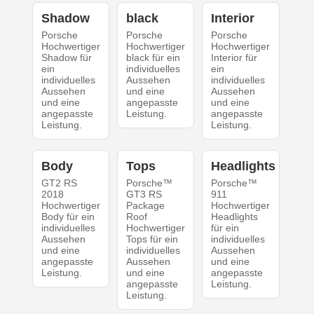
Shadow
black
Interior
Porsche
Porsche
Porsche
Hochwertiger
Hochwertiger
Hochwertiger
Shadow für
black für ein
Interior für
ein
individuelles
ein
individuelles
Aussehen
individuelles
Aussehen
und eine
Aussehen
und eine
angepasste
und eine
angepasste
Leistung.
angepasste
Leistung.
Leistung.
Body
Tops
Headlights
GT2 RS
Porsche™
Porsche™
2018
GT3 RS
911
Hochwertiger
Package
Hochwertiger
Body für ein
Roof
Headlights
individuelles
Hochwertiger
für ein
Aussehen
Tops für ein
individuelles
und eine
individuelles
Aussehen
angepasste
Aussehen
und eine
Leistung.
und eine
angepasste
angepasste
Leistung.
Leistung.