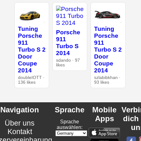
Tuning
Tuning
Porsche
Porsche
Porsche
911
911
911
Turbo S
Turbo S 2
Turbo S 2
2014
Door
Door
sdando · 97
Coupe
Coupe
likes
2014
2014
doubleIOTT ·
szlabibkhan ·
136 likes
93 likes
Navigation
Sprache
Mobile
Verb
Apps
dich
Über uns
Sprache
un
auswählen:
Kontakt
zervereinbarung