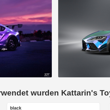
verwendet wurden Kattarin's T
black