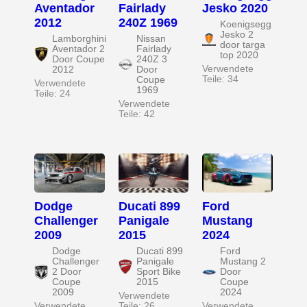
Aventador
Fairlady
Jesko 2020
2012
240Z 1969
Koenigsegg
Jesko 2
Lamborghini
Nissan
door targa
Aventador 2
Fairlady
top 2020
Door Coupe
240Z 3
Verwendete
2012
Door
Teile: 34
Coupe
Verwendete
1969
Teile: 24
Verwendete
Teile: 42
Dodge
Ducati 899
Ford
Challenger
Panigale
Mustang
2009
2015
2024
Dodge
Ducati 899
Ford
Challenger
Panigale
Mustang 2
2 Door
Sport Bike
Door
Coupe
2015
Coupe
2009
2024
Verwendete
Verwendete
Teile: 26
Verwendete