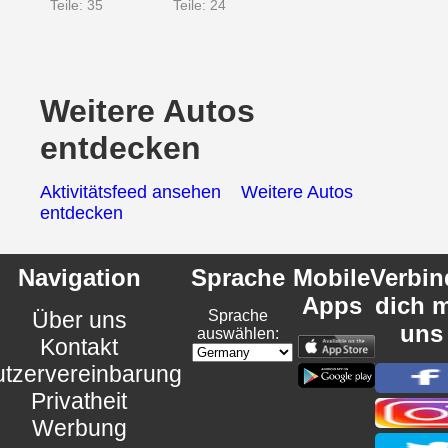
Teile: 35
Teile: 24
Weitere Autos
entdecken
Aktivitätsfeed ansehen
Weitere Autos
entdecken
Navigation
Sprache
Mobile
Verbin
Apps
dich m
Über uns
Sprache
uns
auswählen:
Kontakt
tzervereinbarung
Privatheit
Werbung