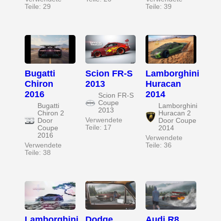
Teile: 29
Teile: 39
Bugatti
Scion FR-S
Lamborghini
Chiron
2013
Huracan
2016
2014
Scion FR-S
Coupe
Bugatti
Lamborghini
2013
Chiron 2
Huracan 2
Verwendete
Door
Door Coupe
Teile: 17
Coupe
2014
2016
Verwendete
Verwendete
Teile: 36
Teile: 38
Lamborghini
Dodge
Audi R8