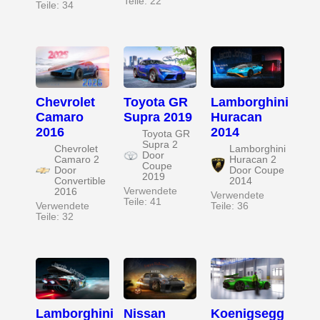
Teile: 22
Teile: 34
Chevrolet
Toyota GR
Lamborghini
Camaro
Supra 2019
Huracan
2016
2014
Toyota GR
Supra 2
Chevrolet
Lamborghini
Door
Camaro 2
Huracan 2
Coupe
Door
Door Coupe
2019
Convertible
2014
Verwendete
2016
Verwendete
Teile: 41
Verwendete
Teile: 36
Teile: 32
Lamborghini
Nissan
Koenigsegg