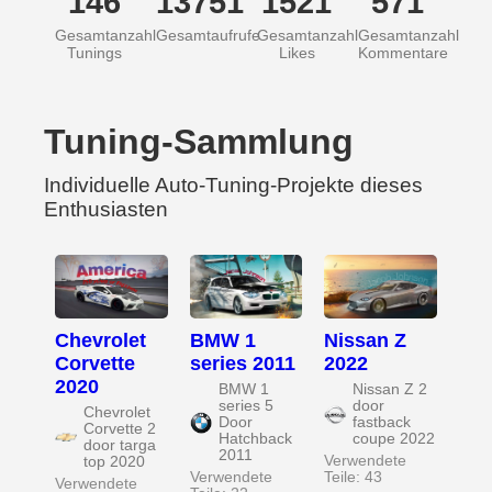
146
13751
1521
571
Gesamtanzahl
Gesamtaufrufe
Gesamtanzahl
Gesamtanzahl
Tunings
Likes
Kommentare
Tuning-Sammlung
Individuelle Auto-Tuning-Projekte dieses
Enthusiasten
Chevrolet
BMW 1
Nissan Z
Corvette
series 2011
2022
2020
BMW 1
Nissan Z 2
series 5
door
Chevrolet
Door
fastback
Corvette 2
Hatchback
coupe 2022
door targa
2011
Verwendete
top 2020
Verwendete
Teile: 43
Verwendete