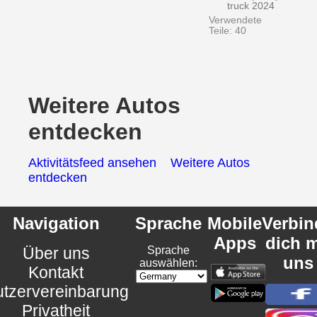
truck 2024
Verwendete
Teile: 40
Weitere Autos
entdecken
Aktivitätsfeed ansehen
Weitere Autos
entdecken
Navigation
Sprache
Mobile
Verbin
Apps
dich m
Über uns
Sprache
uns
auswählen:
Kontakt
tzervereinbarung
Privatheit