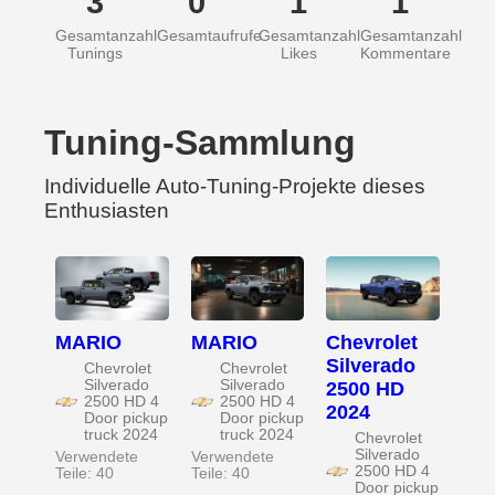
3
0
1
1
Gesamtanzahl
Gesamtaufrufe
Gesamtanzahl
Gesamtanzahl
Tunings
Likes
Kommentare
Tuning-Sammlung
Individuelle Auto-Tuning-Projekte dieses
Enthusiasten
MARIO
MARIO
Chevrolet
Silverado
Chevrolet
Chevrolet
Silverado
Silverado
2500 HD
2500 HD 4
2500 HD 4
2024
Door pickup
Door pickup
truck 2024
truck 2024
Chevrolet
Silverado
Verwendete
Verwendete
2500 HD 4
Teile: 40
Teile: 40
Door pickup