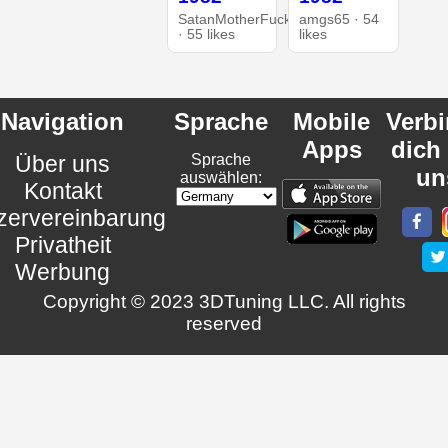
SatanMotherFucker
amgs65 · 54
· 55 likes
likes
Navigation
Sprache
Mobile
Verb
Apps
dich
Über uns
Sprache
un
auswählen:
Kontakt
zervereinbarung
Privatheit
Werbung
Copyright © 2023 3DTuning LLC. All rights
reserved