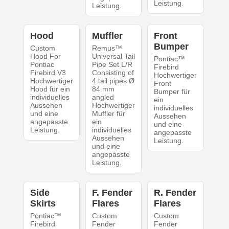
Leistung.
Leistung.
Hood
Muffler
Front
Bumper
Custom
Remus™
Hood For
Universal Tail
Pontiac™
Pontiac
Pipe Set L/R
Firebird
Firebird V3
Consisting of
Hochwertiger
Hochwertiger
4 tail pipes Ø
Front
Hood für ein
84 mm
Bumper für
individuelles
angled
ein
Aussehen
Hochwertiger
individuelles
und eine
Muffler für
Aussehen
angepasste
ein
und eine
Leistung.
individuelles
angepasste
Aussehen
Leistung.
und eine
angepasste
Leistung.
Side
F. Fender
R. Fender
Skirts
Flares
Flares
Pontiac™
Custom
Custom
Firebird
Fender
Fender