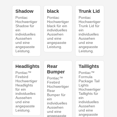
Shadow
black
Trunk Lid
Pontiac
Pontiac
Pontiac
Hochwertiger
Hochwertiger
Hochwertiger
Shadow für
black für ein
Trunk Lid für
ein
individuelles
ein
individuelles
Aussehen
individuelles
Aussehen
und eine
Aussehen
und eine
angepasste
und eine
angepasste
Leistung.
angepasste
Leistung.
Leistung.
Headlights
Rear
Taillights
Bumper
Pontiac™
Pontiac™
Firebird
Formula
Pontiac™
Hochwertiger
Package Tail
Firebird
Headlights
Lights
Hochwertiger
für ein
Hochwertiger
Rear
individuelles
Taillights für
Bumper für
Aussehen
ein
ein
und eine
individuelles
individuelles
angepasste
Aussehen
Aussehen
Leistung.
und eine
und eine
angepasste
angepasste