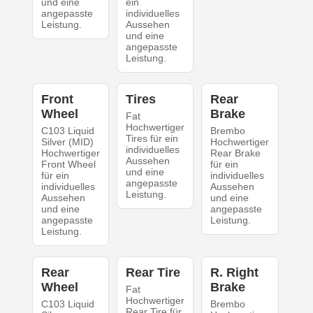
und eine
ein
angepasste
individuelles
Leistung.
Aussehen
und eine
angepasste
Leistung.
Front
Tires
Rear
Wheel
Brake
Fat
Hochwertiger
C103 Liquid
Brembo
Tires für ein
Silver (MID)
Hochwertiger
individuelles
Hochwertiger
Rear Brake
Aussehen
Front Wheel
für ein
und eine
für ein
individuelles
angepasste
individuelles
Aussehen
Leistung.
Aussehen
und eine
und eine
angepasste
angepasste
Leistung.
Leistung.
Rear
Rear Tire
R. Right
Wheel
Brake
Fat
Hochwertiger
C103 Liquid
Brembo
Rear Tire für