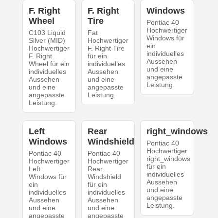
F. Right
F. Right
Windows
Wheel
Tire
Pontiac 40
Hochwertiger
C103 Liquid
Fat
Windows für
Silver (MID)
Hochwertiger
ein
Hochwertiger
F. Right Tire
individuelles
F. Right
für ein
Aussehen
Wheel für ein
individuelles
und eine
individuelles
Aussehen
angepasste
Aussehen
und eine
Leistung.
und eine
angepasste
angepasste
Leistung.
Leistung.
Left
Rear
right_windows
Windows
Windshield
Pontiac 40
Hochwertiger
Pontiac 40
Pontiac 40
right_windows
Hochwertiger
Hochwertiger
für ein
Left
Rear
individuelles
Windows für
Windshield
Aussehen
ein
für ein
und eine
individuelles
individuelles
angepasste
Aussehen
Aussehen
Leistung.
und eine
und eine
angepasste
angepasste