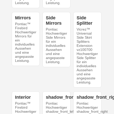
Leistung.
Leistung.
Mirrors
Side
Side
Mirrors
Splitter
Pontiac™
Firebird
Pontiac
Vicrez™
Hochwertiger
Hochwertiger
Universal
Mirrors für
Side Mirrors
Side Skirt
ein
für ein
Splitters
individuelles
individuelles
Extension
Aussehen
Aussehen
vz100700
und eine
und eine
Hochwertiger
angepasste
angepasste
Side Splitter
Leistung.
Leistung.
für ein
individuelles
Aussehen
und eine
angepasste
Leistung.
Interior
shadow_front_left
shadow_front_ri
Pontiac™
Pontiac
Pontiac
Firebird
Hochwertiger
Hochwertiger
Hochwertiger
shadow_front_left
shadow_front_right