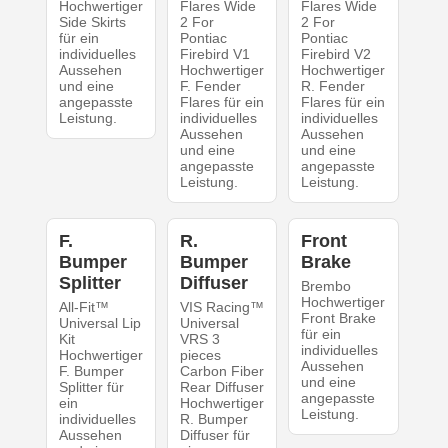
Hochwertiger
Flares Wide
Flares Wide
Side Skirts
2 For
2 For
für ein
Pontiac
Pontiac
individuelles
Firebird V1
Firebird V2
Aussehen
Hochwertiger
Hochwertiger
und eine
F. Fender
R. Fender
angepasste
Flares für ein
Flares für ein
Leistung.
individuelles
individuelles
Aussehen
Aussehen
und eine
und eine
angepasste
angepasste
Leistung.
Leistung.
F.
R.
Front
Bumper
Bumper
Brake
Splitter
Diffuser
Brembo
Hochwertiger
All-Fit™
VIS Racing™
Front Brake
Universal Lip
Universal
für ein
Kit
VRS 3
individuelles
Hochwertiger
pieces
Aussehen
F. Bumper
Carbon Fiber
und eine
Splitter für
Rear Diffuser
angepasste
ein
Hochwertiger
Leistung.
individuelles
R. Bumper
Aussehen
Diffuser für