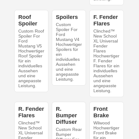
Roof
Spoilers
F. Fender
Spoiler
Flares
Custom
Spoiler For
Custom Roof
Clinched™
Ford
Spoiler For
New School
Mustang V4
Ford
XL Universal
Hochwertiger
Mustang V5
Fender
Spoilers für
Hochwertiger
Flares
ein
Roof Spoiler
Hochwertiger
individuelles
für ein
F. Fender
Aussehen
individuelles
Flares für ein
und eine
Aussehen
individuelles
angepasste
und eine
Aussehen
Leistung.
angepasste
und eine
Leistung.
angepasste
Leistung.
R. Fender
R.
Front
Flares
Bumper
Brake
Diffuser
Clinched™
Wilwood
New School
Hochwertiger
Custom Rear
XL Universal
Front Brake
Bumper
Fender
für ein