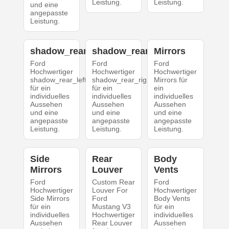
Leistung.
Leistung.
und eine
angepasste
Leistung.
shadow_rear_left
shadow_rear_right
Mirrors
Ford
Ford
Ford
Hochwertiger
Hochwertiger
Hochwertiger
shadow_rear_left
shadow_rear_right
Mirrors für
für ein
für ein
ein
individuelles
individuelles
individuelles
Aussehen
Aussehen
Aussehen
und eine
und eine
und eine
angepasste
angepasste
angepasste
Leistung.
Leistung.
Leistung.
Side
Rear
Body
Mirrors
Louver
Vents
Ford
Custom Rear
Ford
Hochwertiger
Louver For
Hochwertiger
Side Mirrors
Ford
Body Vents
für ein
Mustang V3
für ein
individuelles
Hochwertiger
individuelles
Aussehen
Rear Louver
Aussehen