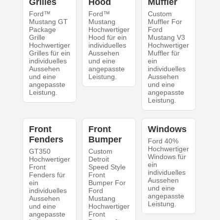
Grilles
Hood
Muffler
Ford™
Ford™
Custom
Mustang GT
Mustang
Muffler For
Package
Hochwertiger
Ford
Grille
Hood für ein
Mustang V3
Hochwertiger
individuelles
Hochwertiger
Grilles für ein
Aussehen
Muffler für
individuelles
und eine
ein
Aussehen
angepasste
individuelles
und eine
Leistung.
Aussehen
angepasste
und eine
Leistung.
angepasste
Leistung.
Front
Front
Windows
Fenders
Bumper
Ford 40%
Hochwertiger
GT350
Custom
Windows für
Hochwertiger
Detroit
ein
Front
Speed Style
individuelles
Fenders für
Front
Aussehen
ein
Bumper For
und eine
individuelles
Ford
angepasste
Aussehen
Mustang
Leistung.
und eine
Hochwertiger
angepasste
Front