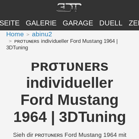
SEITE
GALERIE
GARAGE
DUELL
ZE
Home
abinu2
ᴘʀσᴛᴜɴᴇʀs individueller Ford Mustang 1964 |
3DTuning
ᴘʀσᴛᴜɴᴇʀs
individueller
Ford Mustang
1964 | 3DTuning
Sieh dir ᴘʀσᴛᴜɴᴇʀs Ford Mustang 1964 mit