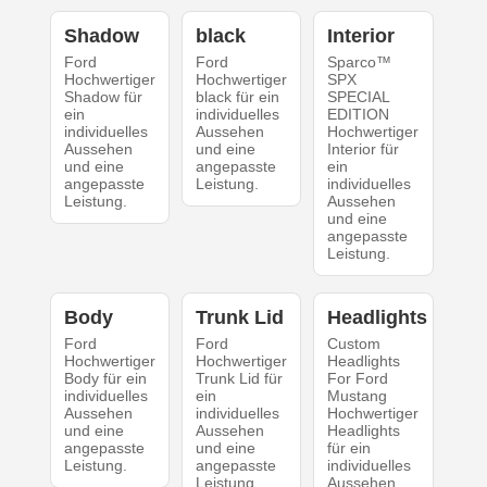
Shadow
black
Interior
Ford
Ford
Sparco™
Hochwertiger
Hochwertiger
SPX
Shadow für
black für ein
SPECIAL
ein
individuelles
EDITION
individuelles
Aussehen
Hochwertiger
Aussehen
und eine
Interior für
und eine
angepasste
ein
angepasste
Leistung.
individuelles
Leistung.
Aussehen
und eine
angepasste
Leistung.
Body
Trunk Lid
Headlights
Ford
Ford
Custom
Hochwertiger
Hochwertiger
Headlights
Body für ein
Trunk Lid für
For Ford
individuelles
ein
Mustang
Aussehen
individuelles
Hochwertiger
und eine
Aussehen
Headlights
angepasste
und eine
für ein
Leistung.
angepasste
individuelles
Leistung.
Aussehen