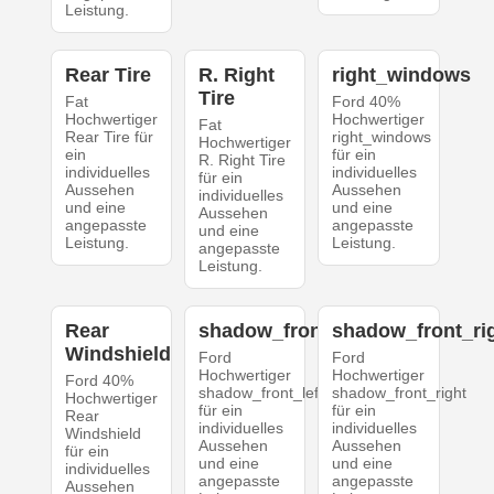
Leistung.
Rear Tire
R. Right
right_windows
Tire
Fat
Ford 40%
Hochwertiger
Hochwertiger
Fat
Rear Tire für
right_windows
Hochwertiger
ein
für ein
R. Right Tire
individuelles
individuelles
für ein
Aussehen
Aussehen
individuelles
und eine
und eine
Aussehen
angepasste
angepasste
und eine
Leistung.
Leistung.
angepasste
Leistung.
Rear
shadow_front_left
shadow_front_ri
Windshield
Ford
Ford
Hochwertiger
Hochwertiger
Ford 40%
shadow_front_left
shadow_front_right
Hochwertiger
für ein
für ein
Rear
individuelles
individuelles
Windshield
Aussehen
Aussehen
für ein
und eine
und eine
individuelles
angepasste
angepasste
Aussehen