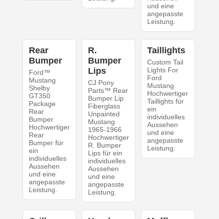
und eine
angepasste
Leistung.
Rear
R.
Taillights
Bumper
Bumper
Custom Tail
Lips
Lights For
Ford™
Ford
Mustang
CJ Pony
Mustang
Shelby
Parts™ Rear
Hochwertiger
GT350
Bumper Lip
Taillights für
Package
Fiberglass
ein
Rear
Unpainted
individuelles
Bumper
Mustang
Aussehen
Hochwertiger
1965-1966
und eine
Rear
Hochwertiger
angepasste
Bumper für
R. Bumper
Leistung.
ein
Lips für ein
individuelles
individuelles
Aussehen
Aussehen
und eine
und eine
angepasste
angepasste
Leistung.
Leistung.