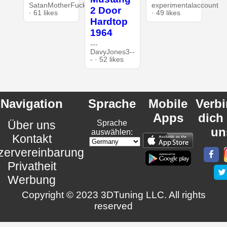
SatanMotherFucker
experimentalaccount
2 Door
· 61 likes
· 49 likes
Hardtop
1964
---
DavyJones3--
- · 52 likes
Navigation
Sprache
Mobile
Verb
Apps
dich
Über uns
Sprache
un
auswählen:
Kontakt
zervereinbarung
Privatheit
Werbung
Copyright © 2023 3DTuning LLC. All rights
reserved