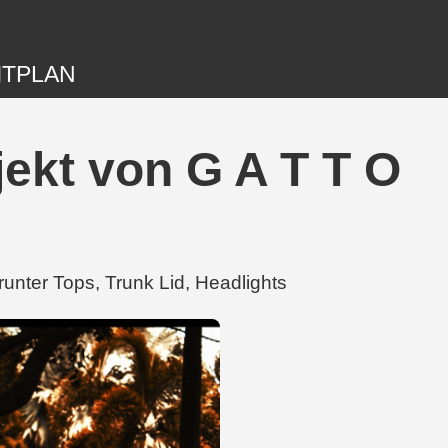
ITPLAN
ekt von G A T T O
g
unter Tops, Trunk Lid, Headlights