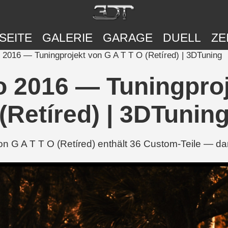
SEITE
GALERIE
GARAGE
DUELL
ZE
2016 — Tuningprojekt von G A T T O (Retíred) | 3DTuning
 2016 — Tuningproj
(Retíred) | 3DTunin
 G A T T O (Retíred) enthält 36 Custom-Teile — dar