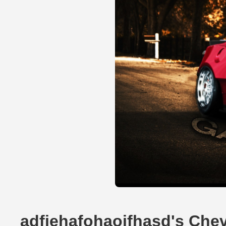
adfiehafohaoifhasd's Chev