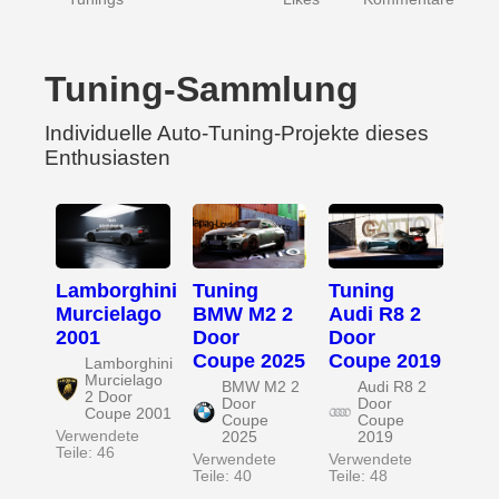
Tuning-Sammlung
Individuelle Auto-Tuning-Projekte dieses
Enthusiasten
Lamborghini
Tuning
Tuning
Murcielago
BMW M2 2
Audi R8 2
2001
Door
Door
Coupe 2025
Coupe 2019
Lamborghini
Murcielago
BMW M2 2
Audi R8 2
2 Door
Door
Door
Coupe 2001
Coupe
Coupe
Verwendete
2025
2019
Teile: 46
Verwendete
Verwendete
Teile: 40
Teile: 48