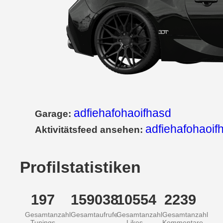
adfiehafohaoifhasd
Garage:
adfiehafohaoif
Aktivitätsfeed ansehen:
Profilstatistiken
197
159038
10554
2239
Gesamtanzahl
Gesamtaufrufe
Gesamtanzahl
Gesamtanzahl
Tunings
Likes
Kommentare