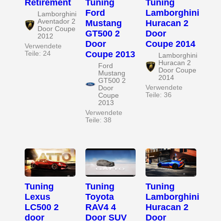
Retirement
Tuning
Tuning
Ford
Lamborghini
Lamborghini
Aventador 2
Mustang
Huracan 2
Door Coupe
GT500 2
Door
2012
Door
Coupe 2014
Verwendete
Coupe 2013
Teile: 24
Lamborghini
Huracan 2
Ford
Door Coupe
Mustang
2014
GT500 2
Verwendete
Door
Teile: 36
Coupe
2013
Verwendete
Teile: 38
Tuning
Tuning
Tuning
Lexus
Toyota
Lamborghini
LC500 2
RAV4 4
Huracan 2
door
Door SUV
Door