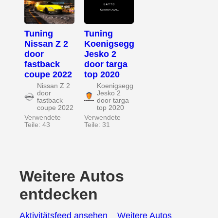
Tuning
Tuning
Nissan Z 2
Koenigsegg
door
Jesko 2
fastback
door targa
coupe 2022
top 2020
Nissan Z 2
Koenigsegg
door
Jesko 2
fastback
door targa
coupe 2022
top 2020
Verwendete
Verwendete
Teile: 43
Teile: 31
Weitere Autos
entdecken
Aktivitätsfeed ansehen
Weitere Autos