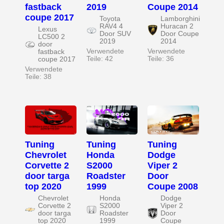
fastback
2019
Coupe 2014
coupe 2017
Toyota
Lamborghini
RAV4 4
Huracan 2
Lexus
Door SUV
Door Coupe
LC500 2
2019
2014
door
Verwendete
Verwendete
fastback
Teile: 42
Teile: 36
coupe 2017
Verwendete
Teile: 38
Tuning
Tuning
Tuning
Chevrolet
Honda
Dodge
Corvette 2
S2000
Viper 2
door targa
Roadster
Door
top 2020
1999
Coupe 2008
Chevrolet
Honda
Dodge
Corvette 2
S2000
Viper 2
door targa
Roadster
Door
top 2020
1999
Coupe