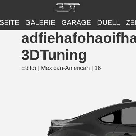
SEITE
GALERIE
GARAGE
DUELL
ZE
adfiehafohaoifh
3DTuning
Editor | Mexican-American | 16