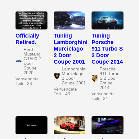
Officially
Tuning
Tuning
Retired.
Lamborghini
Porsche
Murcielago
911 Turbo S
Ford
Mustang
2 Door
2 Door
GT500 2
Coupe 2001
Coupe 2014
Door
Coupe
Lamborghini
Porsche
2020
Murcielago
911 Turbo
2 Door
S 2 Door
Verwendete
Coupe 2001
Coupe
Teile: 36
2014
Verwendete
Teile: 43
Verwendete
Teile: 24