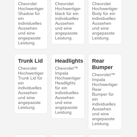
Chevrolet
Chevrolet
Chevrolet
Hochwertiger
Hochwertiger
Hochwertiger
Shadow für
black für ein
Body für ein
ein
individuelles
individuelles
individuelles
Aussehen
Aussehen
Aussehen
und eine
und eine
und eine
angepasste
angepasste
angepasste
Leistung.
Leistung.
Leistung.
Trunk Lid
Headlights
Rear
Bumper
Chevrolet
Chevrolet™
Hochwertiger
Impala
Chevrolet™
Trunk Lid für
Hochwertiger
Impala
ein
Headlights
Hochwertiger
individuelles
für ein
Rear
Aussehen
individuelles
Bumper für
und eine
Aussehen
ein
angepasste
und eine
individuelles
Leistung.
angepasste
Aussehen
Leistung.
und eine
angepasste
Leistung.