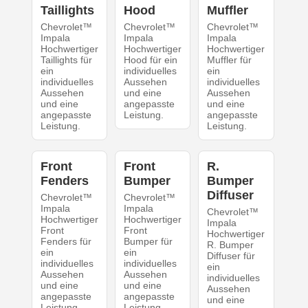
Taillights
Hood
Muffler
Chevrolet™
Chevrolet™
Chevrolet™
Impala
Impala
Impala
Hochwertiger
Hochwertiger
Hochwertiger
Taillights für
Hood für ein
Muffler für
ein
individuelles
ein
individuelles
Aussehen
individuelles
Aussehen
und eine
Aussehen
und eine
angepasste
und eine
angepasste
Leistung.
angepasste
Leistung.
Leistung.
Front
Front
R.
Fenders
Bumper
Bumper
Diffuser
Chevrolet™
Chevrolet™
Impala
Impala
Chevrolet™
Hochwertiger
Hochwertiger
Impala
Front
Front
Hochwertiger
Fenders für
Bumper für
R. Bumper
ein
ein
Diffuser für
individuelles
individuelles
ein
Aussehen
Aussehen
individuelles
und eine
und eine
Aussehen
angepasste
angepasste
und eine
Leistung.
Leistung.