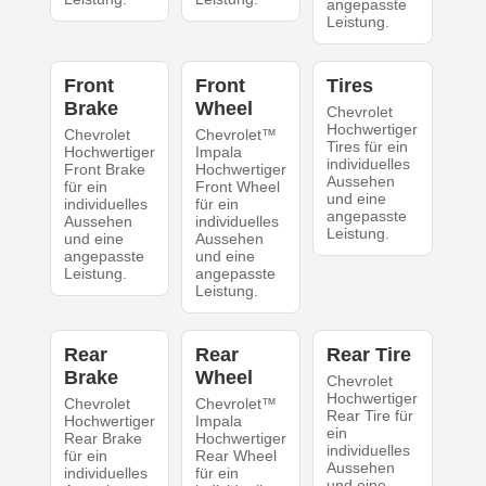
angepasste
Leistung.
Front
Front
Tires
Brake
Wheel
Chevrolet
Hochwertiger
Chevrolet
Chevrolet™
Tires für ein
Hochwertiger
Impala
individuelles
Front Brake
Hochwertiger
Aussehen
für ein
Front Wheel
und eine
individuelles
für ein
angepasste
Aussehen
individuelles
Leistung.
und eine
Aussehen
angepasste
und eine
Leistung.
angepasste
Leistung.
Rear
Rear
Rear Tire
Brake
Wheel
Chevrolet
Hochwertiger
Chevrolet
Chevrolet™
Rear Tire für
Hochwertiger
Impala
ein
Rear Brake
Hochwertiger
individuelles
für ein
Rear Wheel
Aussehen
individuelles
für ein
und eine