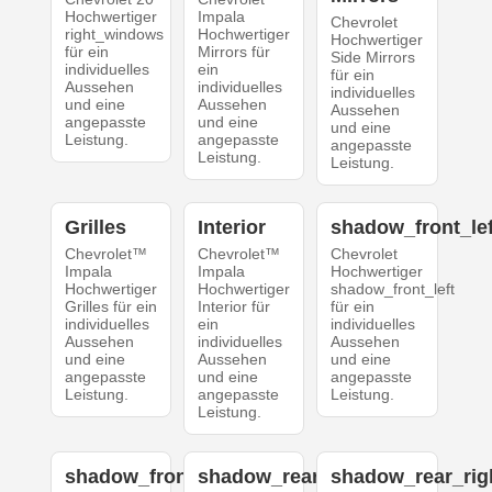
Hochwertiger
Impala
Chevrolet
right_windows
Hochwertiger
Hochwertiger
für ein
Mirrors für
Side Mirrors
individuelles
ein
für ein
Aussehen
individuelles
individuelles
und eine
Aussehen
Aussehen
angepasste
und eine
und eine
Leistung.
angepasste
angepasste
Leistung.
Leistung.
Grilles
Interior
shadow_front_lef
Chevrolet™
Chevrolet™
Chevrolet
Impala
Impala
Hochwertiger
Hochwertiger
Hochwertiger
shadow_front_left
Grilles für ein
Interior für
für ein
individuelles
ein
individuelles
Aussehen
individuelles
Aussehen
und eine
Aussehen
und eine
angepasste
und eine
angepasste
Leistung.
angepasste
Leistung.
Leistung.
shadow_front_right
shadow_rear_left
shadow_rear_rig