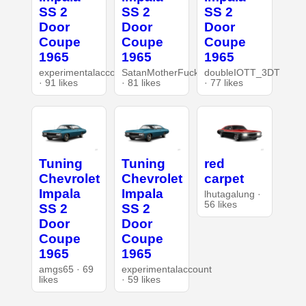
SS 2
SS 2
SS 2
Door
Door
Door
Coupe
Coupe
Coupe
1965
1965
1965
experimentalaccount
SatanMotherFucker
doubleIOTT_3DT
· 91 likes
· 81 likes
· 77 likes
Tuning
Tuning
red
Chevrolet
Chevrolet
carpet
Impala
Impala
lhutagalung ·
56 likes
SS 2
SS 2
Door
Door
Coupe
Coupe
1965
1965
amgs65 · 69
experimentalaccount
likes
· 59 likes