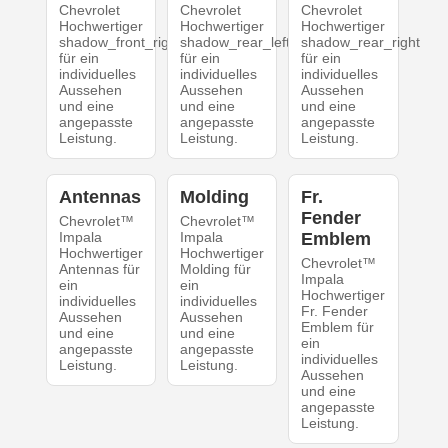
Chevrolet
Chevrolet
Chevrolet
Hochwertiger
Hochwertiger
Hochwertiger
shadow_front_right
shadow_rear_left
shadow_rear_right
für ein
für ein
für ein
individuelles
individuelles
individuelles
Aussehen
Aussehen
Aussehen
und eine
und eine
und eine
angepasste
angepasste
angepasste
Leistung.
Leistung.
Leistung.
Antennas
Molding
Fr.
Fender
Chevrolet™
Chevrolet™
Impala
Impala
Emblem
Hochwertiger
Hochwertiger
Chevrolet™
Antennas für
Molding für
Impala
ein
ein
Hochwertiger
individuelles
individuelles
Fr. Fender
Aussehen
Aussehen
Emblem für
und eine
und eine
ein
angepasste
angepasste
individuelles
Leistung.
Leistung.
Aussehen
und eine
angepasste
Leistung.