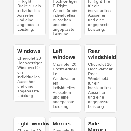
F. Right
Hochwertiger
F. Right Tire
Brake für ein
F. Right
für ein
individuelles
Wheel für ein
individuelles
Aussehen
individuelles
Aussehen
und eine
Aussehen
und eine
angepasste
und eine
angepasste
Leistung.
angepasste
Leistung.
Leistung.
Windows
Left
Rear
Windows
Windshield
Chevrolet 20
Hochwertiger
Chevrolet 20
Chevrolet 20
Windows für
Hochwertiger
Hochwertiger
ein
Left
Rear
individuelles
Windows für
Windshield
Aussehen
ein
für ein
und eine
individuelles
individuelles
angepasste
Aussehen
Aussehen
Leistung.
und eine
und eine
angepasste
angepasste
Leistung.
Leistung.
right_windows
Mirrors
Side
Mirrors
Chevrolet 20
Chevrolet™