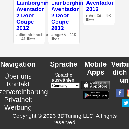
Lamborghini
Lamborghini
Aventador
Aventador
Aventador
2012
2 Door
2 Door
rohne3dt · 98
likes
Coupe
Coupe
2012
2012
adfiehafohaoifhasd
amgs65 · 110
· 141 likes
likes
Navigation
Sprache
Mobile
Verb
Apps
dich
Über uns
Sprache
un
auswählen:
Kontakt
zervereinbarung
Privatheit
Werbung
Copyright © 2023 3DTuning LLC. All rights
reserved