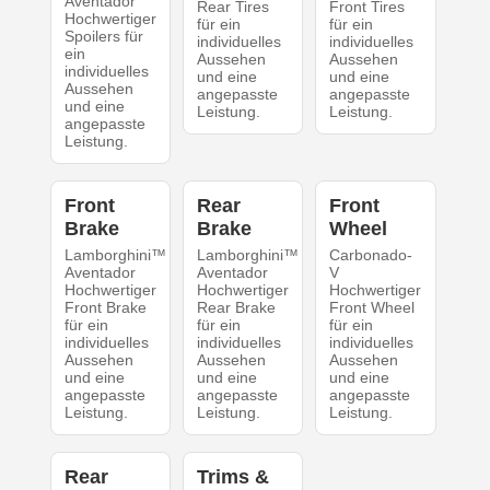
Aventador
Rear Tires
Front Tires
Hochwertiger
für ein
für ein
Spoilers für
individuelles
individuelles
ein
Aussehen
Aussehen
individuelles
und eine
und eine
Aussehen
angepasste
angepasste
und eine
Leistung.
Leistung.
angepasste
Leistung.
Front
Rear
Front
Brake
Brake
Wheel
Lamborghini™
Lamborghini™
Carbonado-
Aventador
Aventador
V
Hochwertiger
Hochwertiger
Hochwertiger
Front Brake
Rear Brake
Front Wheel
für ein
für ein
für ein
individuelles
individuelles
individuelles
Aussehen
Aussehen
Aussehen
und eine
und eine
und eine
angepasste
angepasste
angepasste
Leistung.
Leistung.
Leistung.
Rear
Trims &