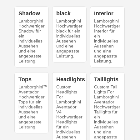
Shadow
black
Interior
Lamborghini
Lamborghini
Lamborghini
Hochwertiger
Hochwertiger
Hochwertiger
Shadow für
black für ein
Interior für
ein
individuelles
ein
individuelles
Aussehen
individuelles
Aussehen
und eine
Aussehen
und eine
angepasste
und eine
angepasste
Leistung.
angepasste
Leistung.
Leistung.
Tops
Headlights
Taillights
Lamborghini™
Custom
Custom Tail
Aventador
Headlights
Lights For
Hochwertiger
For
Lamborghini
Tops für ein
Lamborghini
Aventador
individuelles
Aventador
Hochwertiger
Aussehen
V4
Taillights für
und eine
Hochwertiger
ein
angepasste
Headlights
individuelles
Leistung.
für ein
Aussehen
individuelles
und eine
Aussehen
angepasste