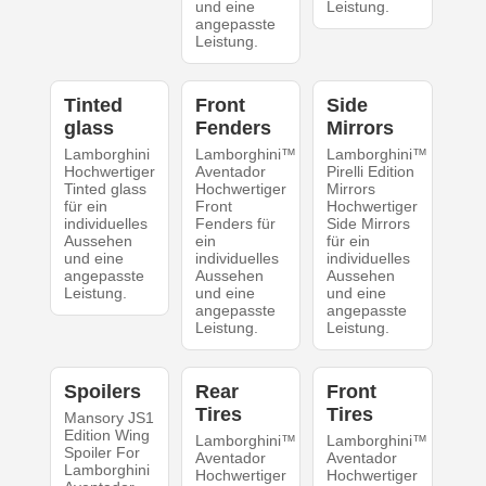
und eine
Leistung.
angepasste
Leistung.
Tinted
Front
Side
glass
Fenders
Mirrors
Lamborghini
Lamborghini™
Lamborghini™
Hochwertiger
Aventador
Pirelli Edition
Tinted glass
Hochwertiger
Mirrors
für ein
Front
Hochwertiger
individuelles
Fenders für
Side Mirrors
Aussehen
ein
für ein
und eine
individuelles
individuelles
angepasste
Aussehen
Aussehen
Leistung.
und eine
und eine
angepasste
angepasste
Leistung.
Leistung.
Spoilers
Rear
Front
Tires
Tires
Mansory JS1
Edition Wing
Lamborghini™
Lamborghini™
Spoiler For
Aventador
Aventador
Lamborghini
Hochwertiger
Hochwertiger