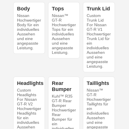
Body
Tops
Trunk Lid
Nissan
Nissan™
Custom
Hochwertiger
GT-R
Trunk Lid
Body für ein
Hochwertiger
For Nissan
individuelles
Tops für ein
GT-R V1
Aussehen
individuelles
Hochwertiger
und eine
Aussehen
Trunk Lid für
angepasste
und eine
ein
Leistung.
angepasste
individuelles
Leistung.
Aussehen
und eine
angepasste
Leistung.
Headlights
Rear
Taillights
Bumper
Custom
Nissan™
Headlights
GT-R
Kuhl™ R35
For Nissan
Hochwertiger
GT-R Rear
GT-R V2
Taillights für
Bumper
Hochwertiger
ein
Hochwertiger
Headlights
individuelles
Rear
für ein
Aussehen
Bumper für
individuelles
und eine
ein
Aussehen
angepasste
individuelles