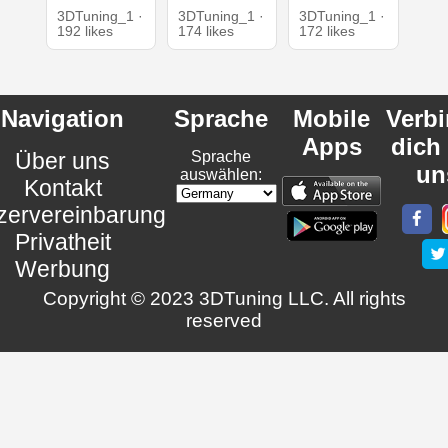
3DTuning_1 ·
3DTuning_1 ·
3DTuning_1 ·
192 likes
174 likes
172 likes
Navigation
Sprache
Mobile
Verb
Apps
dich
Über uns
Sprache
un
auswählen:
Kontakt
zervereinbarung
Privatheit
Werbung
Copyright © 2023 3DTuning LLC. All rights
reserved