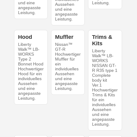
und eine
Leistung.
Aussehen
angepasste
und eine
Leistung.
angepasste
Leistung.
Hood
Muffler
Trims &
Kits
Liberty
Nissan™
Walk™ LB-
GT-R
Liberty
WORKS
Hochwertiger
Walk™ LB-
Type 2
Muffler für
WORKS
Bonnet Hood
ein
NISSAN GT-
Hochwertiger
individuelles
R R35 type 1
Hood für ein
Aussehen
Complete
individuelles
und eine
body kit
Aussehen
angepasste
Ver.1
und eine
Leistung.
Hochwertiger
angepasste
Trims & Kits
Leistung.
für ein
individuelles
Aussehen
und eine
angepasste
Leistung.