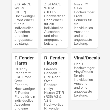
ZISTANCE
ZISTANCE
Nissan™
W10M
W10M
GT-R
(DEEP)
(DEEP)
Hochwertiger
Hochwertiger
Hochwertiger
Front
Front Wheel
Rear Wheel
Fenders für
für ein
für ein
ein
individuelles
individuelles
individuelles
Aussehen
Aussehen
Aussehen
und eine
und eine
und eine
angepasste
angepasste
angepasste
Leistung.
Leistung.
Leistung.
F. Fender
R. Fender
Vinyl/Decals
Flares
Flares
Line 1
Hochwertiger
GReddy
GReddy
Vinyl/Decals
Pandem™
Pandem™
für ein
FRP Front
FRP Rear
individuelles
Over-
Over-
Aussehen
Fenders
Fenders
und eine
Hochwertiger
(only) -
angepasste
F. Fender
Nissan GT-R
Leistung.
Flares für ein
(R35) V2 &
individuelles
V2.5
Aussehen
Hochwertiger
und eine
R. Fender