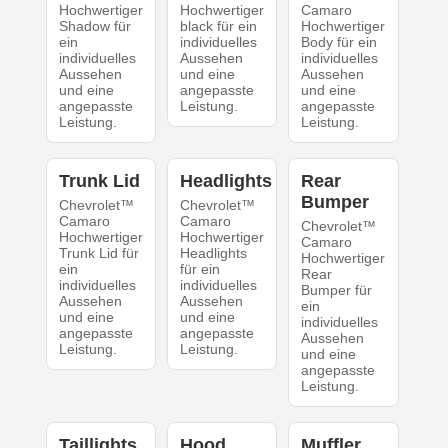
Hochwertiger
Hochwertiger
Camaro
Shadow für
black für ein
Hochwertiger
ein
individuelles
Body für ein
individuelles
Aussehen
individuelles
Aussehen
und eine
Aussehen
und eine
angepasste
und eine
angepasste
Leistung.
angepasste
Leistung.
Leistung.
Trunk Lid
Headlights
Rear
Bumper
Chevrolet™
Chevrolet™
Camaro
Camaro
Chevrolet™
Hochwertiger
Hochwertiger
Camaro
Trunk Lid für
Headlights
Hochwertiger
ein
für ein
Rear
individuelles
individuelles
Bumper für
Aussehen
Aussehen
ein
und eine
und eine
individuelles
angepasste
angepasste
Aussehen
Leistung.
Leistung.
und eine
angepasste
Leistung.
Taillights
Hood
Muffler