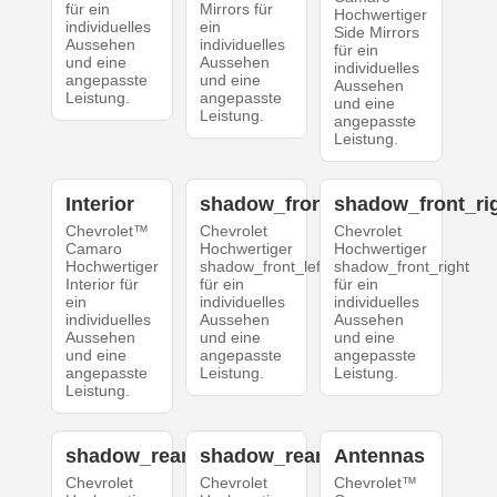
für ein
Mirrors für
Hochwertiger
individuelles
ein
Side Mirrors
Aussehen
individuelles
für ein
und eine
Aussehen
individuelles
angepasste
und eine
Aussehen
Leistung.
angepasste
und eine
Leistung.
angepasste
Leistung.
Interior
shadow_front_left
shadow_front_ri
Chevrolet™
Chevrolet
Chevrolet
Camaro
Hochwertiger
Hochwertiger
Hochwertiger
shadow_front_left
shadow_front_right
Interior für
für ein
für ein
ein
individuelles
individuelles
individuelles
Aussehen
Aussehen
Aussehen
und eine
und eine
und eine
angepasste
angepasste
angepasste
Leistung.
Leistung.
Leistung.
shadow_rear_left
shadow_rear_right
Antennas
Chevrolet
Chevrolet
Chevrolet™