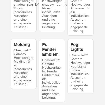
Hochwertiger
Hochwertiger
Camaro
shadow_rear_left
shadow_rear_right
Hochwertiger
für ein
für ein
Antennas für
individuelles
individuelles
ein
Aussehen
Aussehen
individuelles
und eine
und eine
Aussehen
angepasste
angepasste
und eine
Leistung.
Leistung.
angepasste
Leistung.
Molding
Fr.
Fog
Fender
Lights
Chevrolet™
Camaro
Emblem
Chevrolet™
Hochwertiger
Camaro
Chevrolet™
Molding für
Hochwertiger
Camaro
ein
Fog Lights
Hochwertiger
individuelles
für ein
Fr. Fender
Aussehen
individuelles
Emblem für
und eine
Aussehen
ein
angepasste
und eine
individuelles
Leistung.
angepasste
Aussehen
Leistung.
und eine
angepasste
Leistung.