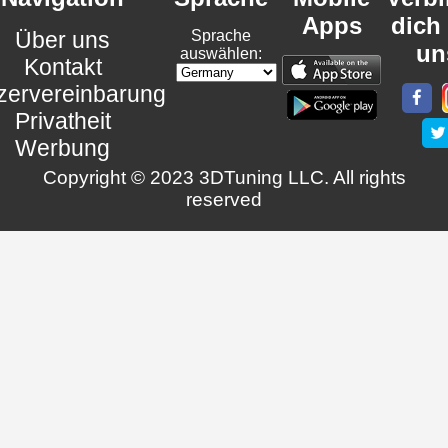
Apps
dich
Über uns
Sprache
un
auswählen:
Kontakt
zervereinbarung
Privatheit
Werbung
Copyright © 2023 3DTuning LLC. All rights
reserved