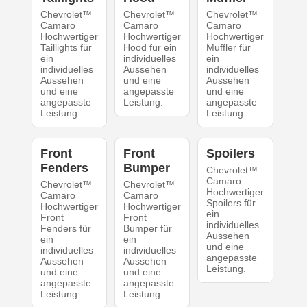
Chevrolet™
Chevrolet™
Chevrolet™
Camaro
Camaro
Camaro
Hochwertiger
Hochwertiger
Hochwertiger
Taillights für
Hood für ein
Muffler für
ein
individuelles
ein
individuelles
Aussehen
individuelles
Aussehen
und eine
Aussehen
und eine
angepasste
und eine
angepasste
Leistung.
angepasste
Leistung.
Leistung.
Front
Front
Spoilers
Fenders
Bumper
Chevrolet™
Camaro
Chevrolet™
Chevrolet™
Hochwertiger
Camaro
Camaro
Spoilers für
Hochwertiger
Hochwertiger
ein
Front
Front
individuelles
Fenders für
Bumper für
Aussehen
ein
ein
und eine
individuelles
individuelles
angepasste
Aussehen
Aussehen
Leistung.
und eine
und eine
angepasste
angepasste
Leistung.
Leistung.