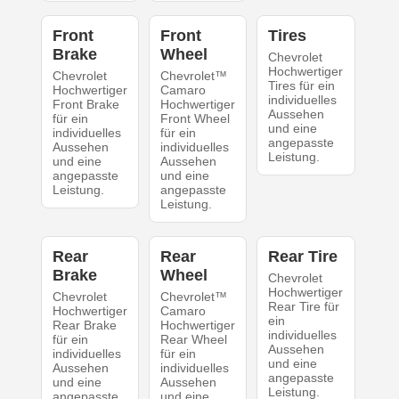
Front
Front
Tires
Brake
Wheel
Chevrolet
Hochwertiger
Chevrolet
Chevrolet™
Tires für ein
Hochwertiger
Camaro
individuelles
Front Brake
Hochwertiger
Aussehen
für ein
Front Wheel
und eine
individuelles
für ein
angepasste
Aussehen
individuelles
Leistung.
und eine
Aussehen
angepasste
und eine
Leistung.
angepasste
Leistung.
Rear
Rear
Rear Tire
Brake
Wheel
Chevrolet
Hochwertiger
Chevrolet
Chevrolet™
Rear Tire für
Hochwertiger
Camaro
ein
Rear Brake
Hochwertiger
individuelles
für ein
Rear Wheel
Aussehen
individuelles
für ein
und eine
Aussehen
individuelles
angepasste
und eine
Aussehen
Leistung.
angepasste
und eine