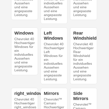
Aussehen
individuelles
Aussehen
und eine
Aussehen
und eine
angepasste
und eine
angepasste
Leistung.
angepasste
Leistung.
Leistung.
Windows
Left
Rear
Windows
Windshield
Chevrolet 40
Hochwertiger
Chevrolet 40
Chevrolet 40
Windows für
Hochwertiger
Hochwertiger
ein
Left
Rear
individuelles
Windows für
Windshield
Aussehen
ein
für ein
und eine
individuelles
individuelles
angepasste
Aussehen
Aussehen
Leistung.
und eine
und eine
angepasste
angepasste
Leistung.
Leistung.
right_windows
Mirrors
Side
Mirrors
Chevrolet 40
Chevrolet™
Hochwertiger
Camaro
Chevrolet™
right_windows
Hochwertiger
Camaro