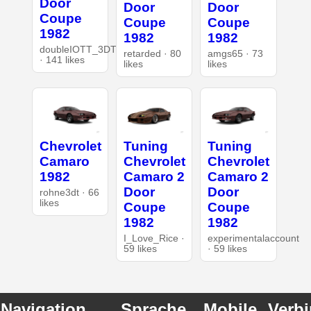
Door
Door
Door
Coupe
Coupe
Coupe
1982
1982
1982
doubleIOTT_3DT
retarded · 80
amgs65 · 73
· 141 likes
likes
likes
Chevrolet
Tuning
Tuning
Camaro
Chevrolet
Chevrolet
1982
Camaro 2
Camaro 2
Door
Door
rohne3dt · 66
likes
Coupe
Coupe
1982
1982
I_Love_Rice ·
experimentalaccount
59 likes
· 59 likes
Navigation
Sprache
Mobile
Verb