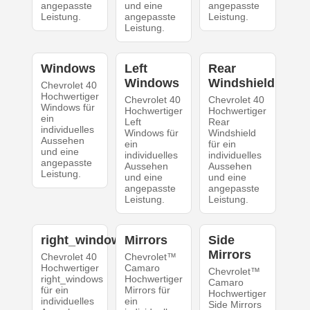
angepasste
und eine
angepasste
Leistung.
angepasste
Leistung.
Leistung.
Windows
Left
Rear
Windows
Windshield
Chevrolet 40
Hochwertiger
Chevrolet 40
Chevrolet 40
Windows für
Hochwertiger
Hochwertiger
ein
Left
Rear
individuelles
Windows für
Windshield
Aussehen
ein
für ein
und eine
individuelles
individuelles
angepasste
Aussehen
Aussehen
Leistung.
und eine
und eine
angepasste
angepasste
Leistung.
Leistung.
right_windows
Mirrors
Side
Mirrors
Chevrolet 40
Chevrolet™
Hochwertiger
Camaro
Chevrolet™
right_windows
Hochwertiger
Camaro
für ein
Mirrors für
Hochwertiger
individuelles
ein
Side Mirrors