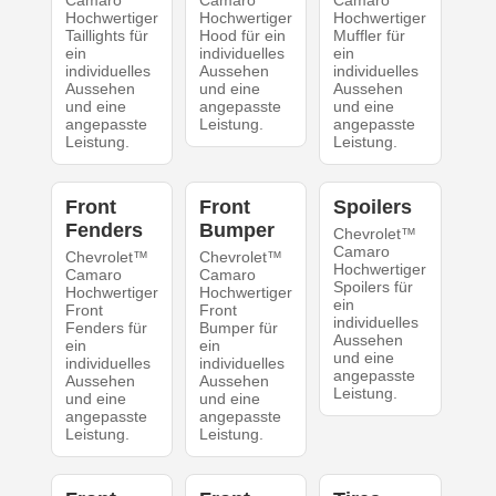
Camaro
Camaro
Camaro
Hochwertiger
Hochwertiger
Hochwertiger
Taillights für
Hood für ein
Muffler für
ein
individuelles
ein
individuelles
Aussehen
individuelles
Aussehen
und eine
Aussehen
und eine
angepasste
und eine
angepasste
Leistung.
angepasste
Leistung.
Leistung.
Front
Front
Spoilers
Fenders
Bumper
Chevrolet™
Camaro
Chevrolet™
Chevrolet™
Hochwertiger
Camaro
Camaro
Spoilers für
Hochwertiger
Hochwertiger
ein
Front
Front
individuelles
Fenders für
Bumper für
Aussehen
ein
ein
und eine
individuelles
individuelles
angepasste
Aussehen
Aussehen
Leistung.
und eine
und eine
angepasste
angepasste
Leistung.
Leistung.