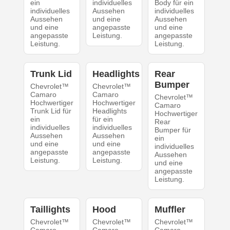
ein
individuelles
Body für ein
individuelles
Aussehen
individuelles
Aussehen
und eine
Aussehen
und eine
angepasste
und eine
angepasste
Leistung.
angepasste
Leistung.
Leistung.
Trunk Lid
Headlights
Rear
Bumper
Chevrolet™
Chevrolet™
Camaro
Camaro
Chevrolet™
Hochwertiger
Hochwertiger
Camaro
Trunk Lid für
Headlights
Hochwertiger
ein
für ein
Rear
individuelles
individuelles
Bumper für
Aussehen
Aussehen
ein
und eine
und eine
individuelles
angepasste
angepasste
Aussehen
Leistung.
Leistung.
und eine
angepasste
Leistung.
Taillights
Hood
Muffler
Chevrolet™
Chevrolet™
Chevrolet™