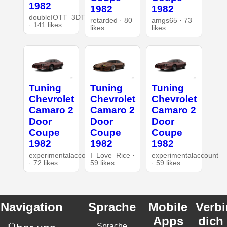
1982
1982
1982
doubleIOTT_3DT
retarded · 80
amgs65 · 73
· 141 likes
likes
likes
Tuning
Tuning
Tuning
Chevrolet
Chevrolet
Chevrolet
Camaro 2
Camaro 2
Camaro 2
Door
Door
Door
Coupe
Coupe
Coupe
1982
1982
1982
experimentalaccount
I_Love_Rice ·
experimentalaccount
· 72 likes
59 likes
· 59 likes
Navigation
Sprache
Mobile
Verb
Apps
dich
Sprache