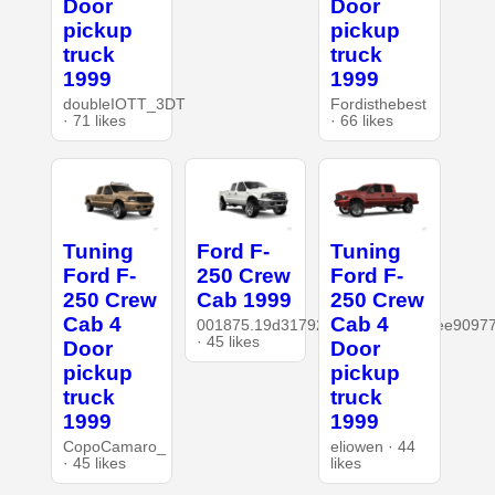
Door
Door
pickup
pickup
truck
truck
1999
1999
doubleIOTT_3DT
Fordisthebest
· 71 likes
· 66 likes
Tuning
Ford F-
Tuning
Ford F-
250 Crew
Ford F-
250 Crew
Cab 1999
250 Crew
Cab 4
Cab 4
001875.19d317920e8745d48f779ee90977
· 45 likes
Door
Door
pickup
pickup
truck
truck
1999
1999
CopoCamaro_
eliowen · 44
· 45 likes
likes