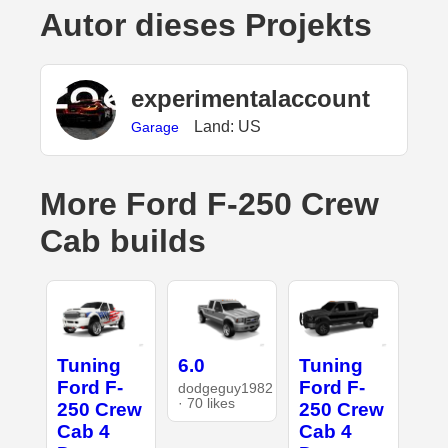
Autor dieses Projekts
experimentalaccount
Land: US
Garage
More Ford F-250 Crew
Cab builds
Tuning
6.0
Tuning
Ford F-
Ford F-
dodgeguy1982
· 70 likes
250 Crew
250 Crew
Cab 4
Cab 4