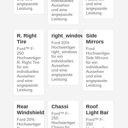
individuelles
angepasste
und eine
Aussehen
Leistung.
angepasste
und eine
Leistung.
angepasste
Leistung.
R. Right
right_windows
Side
Tire
Mirrors
Ford 20%
Hochwertiger
Ford™ F-
Ford
right_windows
250
Hochwertiger
für ein
Hochwertiger
Side Mirrors
individuelles
R. Right Tire
für ein
Aussehen
für ein
individuelles
und eine
individuelles
Aussehen
angepasste
Aussehen
und eine
Leistung.
und eine
angepasste
angepasste
Leistung.
Leistung.
Rear
Chassi
Roof
Windshield
Light Bar
Ford™ F-
250
Ford 20%
Ford™ F-
Hochwertiger
Hochwertiger
250
Chassi für