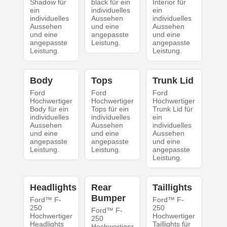
Shadow für
black für ein
Interior für
ein
individuelles
ein
individuelles
Aussehen
individuelles
Aussehen
und eine
Aussehen
und eine
angepasste
und eine
angepasste
Leistung.
angepasste
Leistung.
Leistung.
Body
Tops
Trunk Lid
Ford
Ford
Ford
Hochwertiger
Hochwertiger
Hochwertiger
Body für ein
Tops für ein
Trunk Lid für
individuelles
individuelles
ein
Aussehen
Aussehen
individuelles
und eine
und eine
Aussehen
angepasste
angepasste
und eine
Leistung.
Leistung.
angepasste
Leistung.
Headlights
Rear
Taillights
Bumper
Ford™ F-
Ford™ F-
250
250
Ford™ F-
Hochwertiger
Hochwertiger
250
Headlights
Taillights für
Hochwertiger