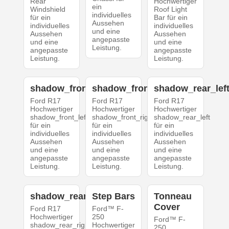
Rear
Hochwertiger
ein
Windshield
Roof Light
individuelles
für ein
Bar für ein
Aussehen
individuelles
individuelles
und eine
Aussehen
Aussehen
angepasste
und eine
und eine
Leistung.
angepasste
angepasste
Leistung.
Leistung.
shadow_front_left
shadow_front_right
shadow_rear_lef
Ford R17
Ford R17
Ford R17
Hochwertiger
Hochwertiger
Hochwertiger
shadow_front_left
shadow_front_right
shadow_rear_left
für ein
für ein
für ein
individuelles
individuelles
individuelles
Aussehen
Aussehen
Aussehen
und eine
und eine
und eine
angepasste
angepasste
angepasste
Leistung.
Leistung.
Leistung.
shadow_rear_right
Step Bars
Tonneau
Cover
Ford R17
Ford™ F-
Hochwertiger
250
Ford™ F-
shadow_rear_right
Hochwertiger
250