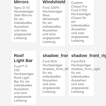
Mirrors
Windshield
Custom
Chassi For
Spec-D V1
Ford 100%
Ford F250
Hochwertiger
Hochwertiger
Hochwertiger
Side Mirrors
Rear
Chassi für
für ein
Windshield
ein
individuelles
für ein
individuelles
Aussehen
individuelles
Aussehen
und eine
Aussehen
und eine
angepasste
und eine
angepasste
Leistung.
angepasste
Leistung.
Leistung.
Roof
shadow_front_left
shadow_front_ri
Light Bar
Ford R24
Ford R24
Hochwertiger
Hochwertiger
Ford™ F-
shadow_front_left
shadow_front_right
250
für ein
für ein
Hochwertiger
individuelles
individuelles
Roof Light
Aussehen
Aussehen
Bar für ein
und eine
und eine
individuelles
angepasste
angepasste
Aussehen
Leistung.
Leistung.
und eine
angepasste
Leistung.