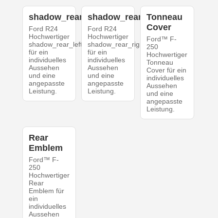
shadow_rear_left
shadow_rear_right
Tonneau
Cover
Ford R24
Ford R24
Hochwertiger
Hochwertiger
Ford™ F-
shadow_rear_left
shadow_rear_right
250
für ein
für ein
Hochwertiger
individuelles
individuelles
Tonneau
Aussehen
Aussehen
Cover für ein
und eine
und eine
individuelles
angepasste
angepasste
Aussehen
Leistung.
Leistung.
und eine
angepasste
Leistung.
Rear
Emblem
Ford™ F-
250
Hochwertiger
Rear
Emblem für
ein
individuelles
Aussehen