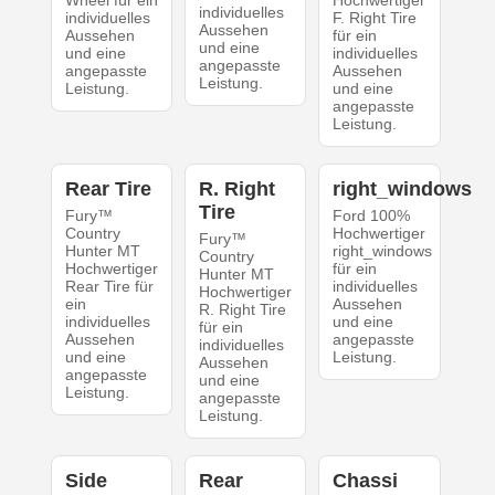
Wheel für ein
Hochwertiger
individuelles
individuelles
F. Right Tire
Aussehen
Aussehen
für ein
und eine
und eine
individuelles
angepasste
angepasste
Aussehen
Leistung.
Leistung.
und eine
angepasste
Leistung.
Rear Tire
R. Right
right_windows
Tire
Fury™
Ford 100%
Country
Hochwertiger
Fury™
Hunter MT
right_windows
Country
Hochwertiger
für ein
Hunter MT
Rear Tire für
individuelles
Hochwertiger
ein
Aussehen
R. Right Tire
individuelles
und eine
für ein
Aussehen
angepasste
individuelles
und eine
Leistung.
Aussehen
angepasste
und eine
Leistung.
angepasste
Leistung.
Side
Rear
Chassi