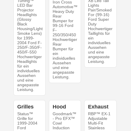
Tuning™
XB Led Tail
Iron Cross
LED Bar
Lights
Automotive™
Projector
Pair/Smoked
Heavy Duty
Headlights
For (99-16)
Rear
(Glossy
Ford Super
Bumper for
Black
Duty
99-16 Ford
Housing/Light
Hochwertiger
F-
Smoke Lens)
Taillights für
250/350/450
for 1999-
ein
Hochwertiger
2004 Ford F-
individuelles
Rear
250/F-350/F-
Aussehen
Bumper für
450/F-550
und eine
ein
Hochwertiger
angepasste
individuelles
Headlights
Leistung.
Aussehen
für ein
und eine
individuelles
angepasste
Aussehen
Leistung.
und eine
angepasste
Leistung.
Grilles
Hood
Exhaust
Status™
Goodmark™
RBP™ EX-1
Grille for
- Pro EFX™
Adjustable
1999-2004
Cowl
Multi-Fit
Ford
Induction
Stainless