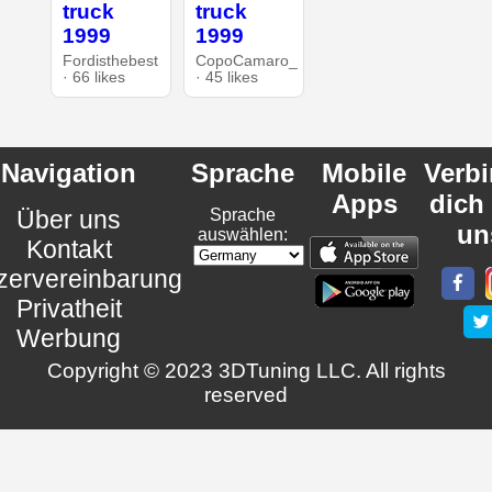
truck
truck
1999
1999
Fordisthebest
CopoCamaro_
· 66 likes
· 45 likes
Navigation
Sprache
Mobile
Verb
Apps
dich
Über uns
Sprache
un
auswählen:
Kontakt
zervereinbarung
Privatheit
Werbung
Copyright © 2023 3DTuning LLC. All rights
reserved