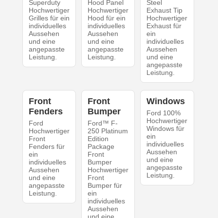
Superduty
Hood Panel
Steel
Hochwertiger
Hochwertiger
Exhaust Tip
Grilles für ein
Hood für ein
Hochwertiger
individuelles
individuelles
Exhaust für
Aussehen
Aussehen
ein
und eine
und eine
individuelles
angepasste
angepasste
Aussehen
Leistung.
Leistung.
und eine
angepasste
Leistung.
Front
Front
Windows
Fenders
Bumper
Ford 100%
Hochwertiger
Ford
Ford™ F-
Windows für
Hochwertiger
250 Platinum
ein
Front
Edition
individuelles
Fenders für
Package
Aussehen
ein
Front
und eine
individuelles
Bumper
angepasste
Aussehen
Hochwertiger
Leistung.
und eine
Front
angepasste
Bumper für
Leistung.
ein
individuelles
Aussehen
und eine