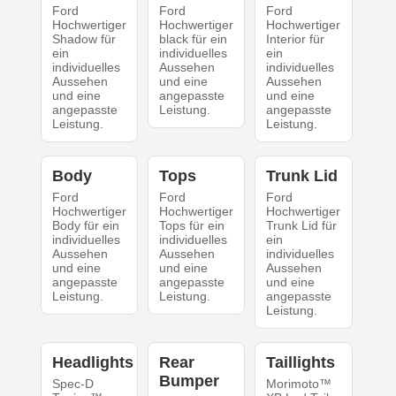
Ford
Ford
Ford
Hochwertiger
Hochwertiger
Hochwertiger
Shadow für
black für ein
Interior für
ein
individuelles
ein
individuelles
Aussehen
individuelles
Aussehen
und eine
Aussehen
und eine
angepasste
und eine
angepasste
Leistung.
angepasste
Leistung.
Leistung.
Body
Tops
Trunk Lid
Ford
Ford
Ford
Hochwertiger
Hochwertiger
Hochwertiger
Body für ein
Tops für ein
Trunk Lid für
individuelles
individuelles
ein
Aussehen
Aussehen
individuelles
und eine
und eine
Aussehen
angepasste
angepasste
und eine
Leistung.
Leistung.
angepasste
Leistung.
Headlights
Rear
Taillights
Bumper
Spec-D
Morimoto™