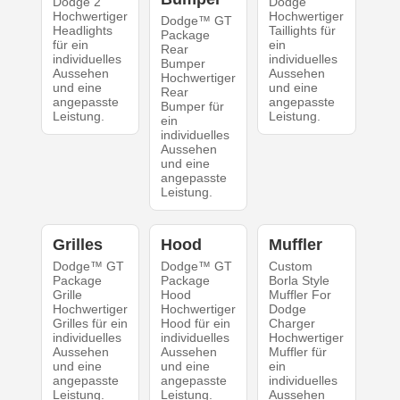
Dodge 2
Dodge
Hochwertiger
Hochwertiger
Dodge™ GT
Headlights
Taillights für
Package
für ein
ein
Rear
individuelles
individuelles
Bumper
Aussehen
Aussehen
Hochwertiger
und eine
und eine
Rear
angepasste
angepasste
Bumper für
Leistung.
Leistung.
ein
individuelles
Aussehen
und eine
angepasste
Leistung.
Grilles
Hood
Muffler
Dodge™ GT
Dodge™ GT
Custom
Package
Package
Borla Style
Grille
Hood
Muffler For
Hochwertiger
Hochwertiger
Dodge
Grilles für ein
Hood für ein
Charger
individuelles
individuelles
Hochwertiger
Aussehen
Aussehen
Muffler für
und eine
und eine
ein
angepasste
angepasste
individuelles
Leistung.
Leistung.
Aussehen