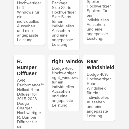
Spoiler
Hochwertiger
Package
Hochwertiger
Left
Side Skirts
Spoilers für
Windows für
Hochwertiger
ein
ein
Side Skirts
individuelles
individuelles
für ein
Aussehen
Aussehen
individuelles
und eine
und eine
Aussehen
angepasste
angepasste
und eine
Leistung.
Leistung.
angepasste
Leistung.
R.
right_windows
Rear
Bumper
Windshield
Dodge 40%
Diffuser
Hochwertiger
Dodge 40%
right_windows
Hochwertiger
APR
für ein
Rear
Performance™
individuelles
Windshield
Hellcat Rear
Aussehen
für ein
Diffuser for
und eine
individuelles
2015-2023
angepasste
Aussehen
Dodge
Leistung.
und eine
Charger
angepasste
Hochwertiger
Leistung.
R. Bumper
Diffuser für
ein