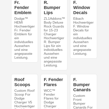
Fr.
R.
F.
Fender
Bumper
Window
Emblem
Lips
Decals
Dodge™
ZL1Addons™
Eibach
HEMI
Body Deluxe
Hochwertiger
Hochwertiger
Rock Guards
F. Window
Fr. Fender
for 15-23
Decals für
Emblem für
Charger
ein
ein
Hochwertiger
individuelles
individuelles
R. Bumper
Aussehen
Aussehen
Lips für ein
und eine
und eine
individuelles
angepasste
angepasste
Aussehen
Leistung.
Leistung.
und eine
angepasste
Leistung.
Roof
F. Fender
F.
Scoops
Flares
Bumper
Canards
Custom Roof
WCC™
Scoop For
Fender
Custom
Dodge
Flares for
Front
Charger V5
Dodge
Bumper
Hochwertiger
Charger
Canards For