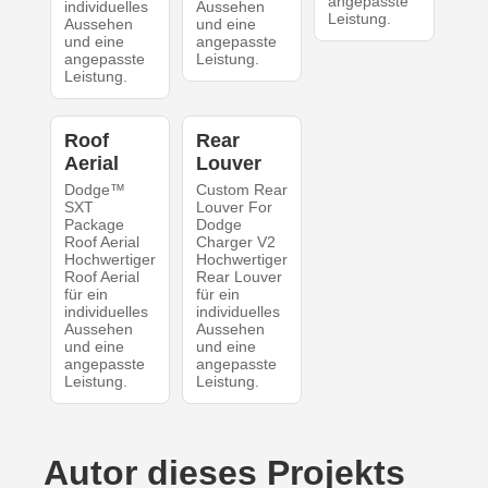
angepasste
individuelles
Aussehen
Leistung.
Aussehen
und eine
und eine
angepasste
angepasste
Leistung.
Leistung.
Roof
Rear
Aerial
Louver
Dodge™
Custom Rear
SXT
Louver For
Package
Dodge
Roof Aerial
Charger V2
Hochwertiger
Hochwertiger
Roof Aerial
Rear Louver
für ein
für ein
individuelles
individuelles
Aussehen
Aussehen
und eine
und eine
angepasste
angepasste
Leistung.
Leistung.
Autor dieses Projekts