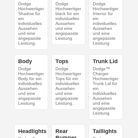
Dodge
Dodge
Dodge
Hochwertiger
Hochwertiger
Hochwertiger
Shadow für
black für ein
Interior für
ein
individuelles
ein
individuelles
Aussehen
individuelles
Aussehen
und eine
Aussehen
und eine
angepasste
und eine
angepasste
Leistung.
angepasste
Leistung.
Leistung.
Body
Tops
Trunk Lid
Dodge
Dodge
Dodge™
Hochwertiger
Hochwertiger
Charger
Body für ein
Tops für ein
Hochwertiger
individuelles
individuelles
Trunk Lid für
Aussehen
Aussehen
ein
und eine
und eine
individuelles
angepasste
angepasste
Aussehen
Leistung.
Leistung.
und eine
angepasste
Leistung.
Headlights
Rear
Taillights
Bumper