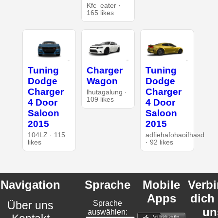
Kfc_eater ·
165 likes
Tuning
Charger
Tuning
Dodge
Wagon
Dodge
Charger
Charger
lhutagalung ·
109 likes
4 Door
4 Door
Saloon
Saloon
2015
2015
104LZ · 115
adfiehafohaoifhasd
likes
· 92 likes
Navigation
Sprache
Mobile
Verb
Apps
dich
Über uns
Sprache
un
auswählen: