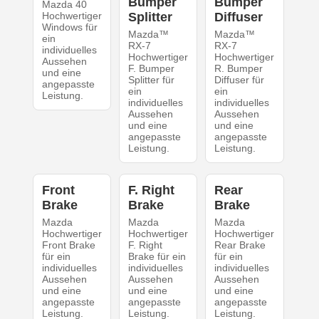
Bumper
Bumper
Mazda 40
Hochwertiger
Splitter
Diffuser
Windows für
Mazda™
Mazda™
ein
RX-7
RX-7
individuelles
Hochwertiger
Hochwertiger
Aussehen
F. Bumper
R. Bumper
und eine
Splitter für
Diffuser für
angepasste
ein
ein
Leistung.
individuelles
individuelles
Aussehen
Aussehen
und eine
und eine
angepasste
angepasste
Leistung.
Leistung.
Front
F. Right
Rear
Brake
Brake
Brake
Mazda
Mazda
Mazda
Hochwertiger
Hochwertiger
Hochwertiger
Front Brake
F. Right
Rear Brake
für ein
Brake für ein
für ein
individuelles
individuelles
individuelles
Aussehen
Aussehen
Aussehen
und eine
und eine
und eine
angepasste
angepasste
angepasste
Leistung.
Leistung.
Leistung.