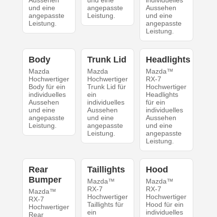
Aussehen
und eine
individuelles
und eine
angepasste
Aussehen
angepasste
Leistung.
und eine
Leistung.
angepasste
Leistung.
Body
Trunk Lid
Headlights
Mazda
Mazda
Mazda™
Hochwertiger
Hochwertiger
RX-7
Body für ein
Trunk Lid für
Hochwertiger
individuelles
ein
Headlights
Aussehen
individuelles
für ein
und eine
Aussehen
individuelles
angepasste
und eine
Aussehen
Leistung.
angepasste
und eine
Leistung.
angepasste
Leistung.
Rear
Taillights
Hood
Bumper
Mazda™
Mazda™
RX-7
RX-7
Mazda™
Hochwertiger
Hochwertiger
RX-7
Taillights für
Hood für ein
Hochwertiger
ein
individuelles
Rear