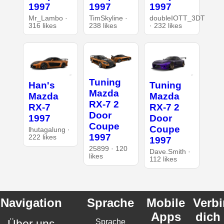
1997
1997
1997
Mr_Lambo ·
TimSkyline ·
doubleIOTT_3DT
316 likes
238 likes
· 232 likes
Tuning
Han's
Tuning
Mazda
Mazda
Mazda
RX-7 2
RX-7
RX-7 2
Door
1997
Door
Coupe
Coupe
lhutagalung ·
1997
222 likes
1997
25899 · 120
Dave.Smith ·
likes
112 likes
Navigation
Sprache
Mobile
Verb
Apps
dich
Über uns
Sprache