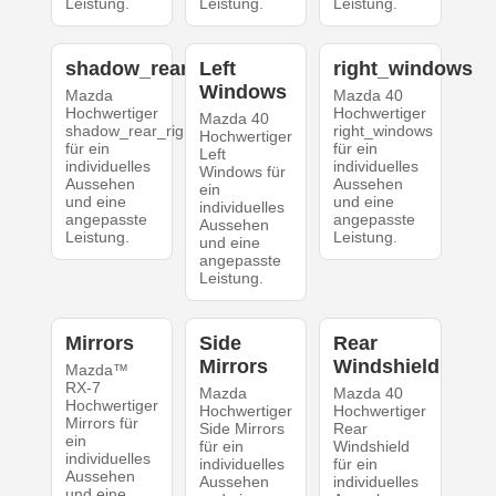
Leistung.
Leistung.
Leistung.
shadow_rear_right
Left
right_windows
Windows
Mazda
Mazda 40
Hochwertiger
Hochwertiger
Mazda 40
shadow_rear_right
right_windows
Hochwertiger
für ein
für ein
Left
individuelles
individuelles
Windows für
Aussehen
Aussehen
ein
und eine
und eine
individuelles
angepasste
angepasste
Aussehen
Leistung.
Leistung.
und eine
angepasste
Leistung.
Mirrors
Side
Rear
Mirrors
Windshield
Mazda™
RX-7
Mazda
Mazda 40
Hochwertiger
Hochwertiger
Hochwertiger
Mirrors für
Side Mirrors
Rear
ein
für ein
Windshield
individuelles
individuelles
für ein
Aussehen
Aussehen
individuelles
und eine