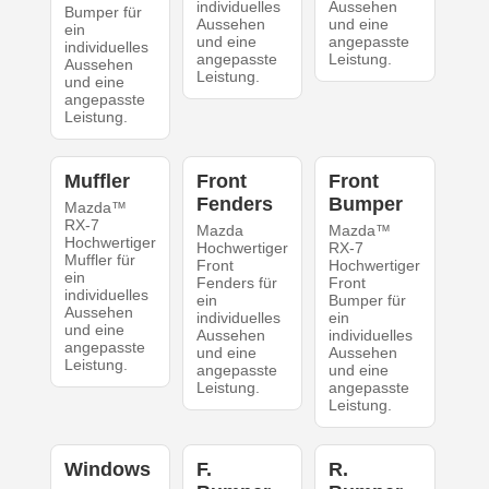
individuelles
Aussehen
Bumper für
Aussehen
und eine
ein
und eine
angepasste
individuelles
angepasste
Leistung.
Aussehen
Leistung.
und eine
angepasste
Leistung.
Muffler
Front
Front
Fenders
Bumper
Mazda™
RX-7
Mazda
Mazda™
Hochwertiger
Hochwertiger
RX-7
Muffler für
Front
Hochwertiger
ein
Fenders für
Front
individuelles
ein
Bumper für
Aussehen
individuelles
ein
und eine
Aussehen
individuelles
angepasste
und eine
Aussehen
Leistung.
angepasste
und eine
Leistung.
angepasste
Leistung.
Windows
F.
R.