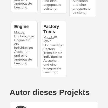
und eine
Aussehen
angepasste
angepasste
und eine
Leistung.
Leistung.
angepasste
Leistung.
Engine
Factory
Trims
Mazda
Hochwertiger
Mazda™
Engine für
RX-7
ein
Hochwertiger
individuelles
Factory
Aussehen
Trims für ein
und eine
individuelles
angepasste
Aussehen
Leistung.
und eine
angepasste
Leistung.
Autor dieses Projekts