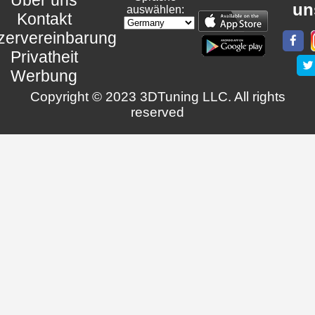
un
auswählen:
Kontakt
zervereinbarung
Privatheit
Werbung
Copyright © 2023 3DTuning LLC. All rights
reserved