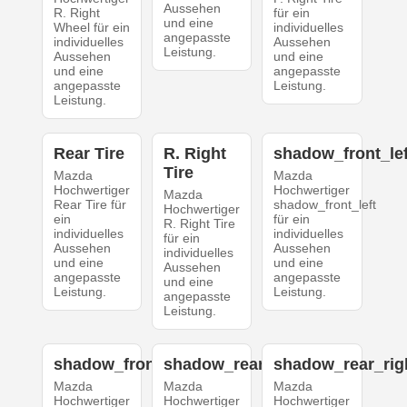
Aussehen
R. Right
für ein
und eine
Wheel für ein
individuelles
angepasste
individuelles
Aussehen
Leistung.
Aussehen
und eine
und eine
angepasste
angepasste
Leistung.
Leistung.
Rear Tire
R. Right
shadow_front_lef
Tire
Mazda
Mazda
Hochwertiger
Hochwertiger
Mazda
Rear Tire für
shadow_front_left
Hochwertiger
ein
für ein
R. Right Tire
individuelles
individuelles
für ein
Aussehen
Aussehen
individuelles
und eine
und eine
Aussehen
angepasste
angepasste
und eine
Leistung.
Leistung.
angepasste
Leistung.
shadow_front_right
shadow_rear_left
shadow_rear_rig
Mazda
Mazda
Mazda
Hochwertiger
Hochwertiger
Hochwertiger