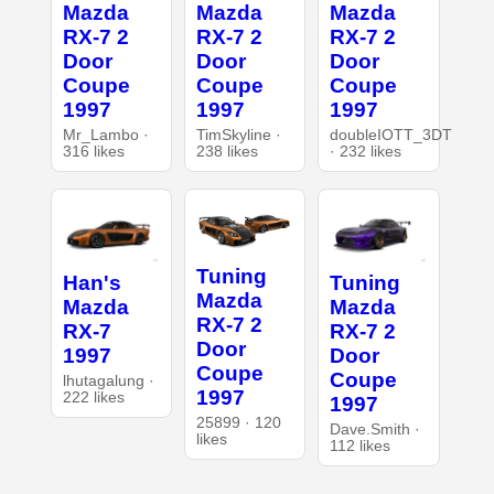
Mazda
Mazda
Mazda
RX-7 2
RX-7 2
RX-7 2
Door
Door
Door
Coupe
Coupe
Coupe
1997
1997
1997
Mr_Lambo ·
TimSkyline ·
doubleIOTT_3DT
316 likes
238 likes
· 232 likes
Tuning
Han's
Tuning
Mazda
Mazda
Mazda
RX-7 2
RX-7
RX-7 2
Door
1997
Door
Coupe
Coupe
lhutagalung ·
1997
222 likes
1997
25899 · 120
Dave.Smith ·
likes
112 likes