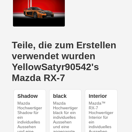
Teile, die zum Erstellen
verwendet wurden
YellowSatyr90542's
Mazda RX-7
Shadow
black
Interior
Mazda
Mazda
Mazda™
Hochwertiger
Hochwertiger
RX-7
Shadow für
black für ein
Hochwertiger
ein
individuelles
Interior für
individuelles
Aussehen
ein
Aussehen
und eine
individuelles
und eine
angepasste
Aussehen