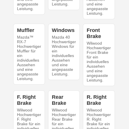
angepasste
Leistung.
und eine
Leistung.
angepasste
Leistung.
Muffler
Windows
Front
Brake
Mazda™
Mazda 40
RX-7
Hochwertiger
Wilwood
Hochwertiger
Windows für
Hochwertiger
Muffler für
ein
Front Brake
ein
individuelles
für ein
individuelles
Aussehen
individuelles
Aussehen
und eine
Aussehen
und eine
angepasste
und eine
angepasste
Leistung.
angepasste
Leistung.
Leistung.
F. Right
Rear
R. Right
Brake
Brake
Brake
Wilwood
Wilwood
Wilwood
Hochwertiger
Hochwertiger
Hochwertiger
F. Right
Rear Brake
R. Right
Brake für ein
für ein
Brake für ein
individuelles
individuelles
individuelles