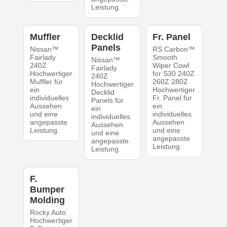
Leistung.
Muffler
Decklid
Fr. Panel
Panels
Nissan™
RS Carbon™
Fairlady
Smooth
Nissan™
240Z
Wiper Cowl
Fairlady
Hochwertiger
for S30 240Z
240Z
Muffler für
260Z 280Z
Hochwertiger
ein
Hochwertiger
Decklid
individuelles
Fr. Panel für
Panels für
Aussehen
ein
ein
und eine
individuelles
individuelles
angepasste
Aussehen
Aussehen
Leistung.
und eine
und eine
angepasste
angepasste
Leistung.
Leistung.
F.
Bumper
Molding
Rocky Auto
Hochwertiger