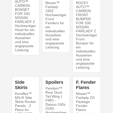
AUTO™
Nissan™
ROCKY
CARBON
Fairlady
AUTO™
BONNET
240Z
CARBON
FOR S30
Hochwertiger
FRONT
NISSAN
Front
BUMPER
FAIRLADY Z
Fenders für
FOR S30
Hochwertiger
ein
NISSAN
Hood für ein
individuelles
FAIRLADY Z
individuelles
Aussehen
Hochwertiger
Aussehen
und eine
Front
und eine
angepasste
Bumper für
angepasste
Leistung.
ein
Leistung.
individuelles
Aussehen
und eine
angepasste
Leistung.
Side
Spoilers
F. Fender
Skirts
Flares
Pandem™
Rear Duck
Duraflex™
Nissan™
Tail Wing (
MS-R Side
Fairlady ZG
FRP) -
Skirts Rocker
Package
Datsun 240z
Panels - 2
Fender
(S30)
Piece for
Flares
Hochwertiger