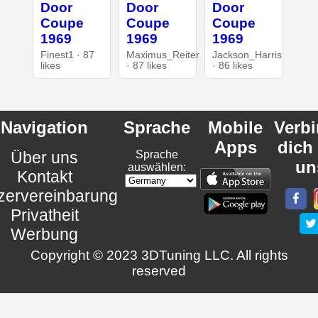
Door
Door
Door
Coupe
Coupe
Coupe
1969
1969
1969
Finest1 · 87
Maximus_Reiter
Jackson_Harris
likes
· 87 likes
· 86 likes
Navigation
Sprache
Mobile
Verb
Apps
dich
Über uns
Sprache
un
auswählen:
Kontakt
zervereinbarung
Privatheit
Werbung
Copyright © 2023 3DTuning LLC. All rights
reserved