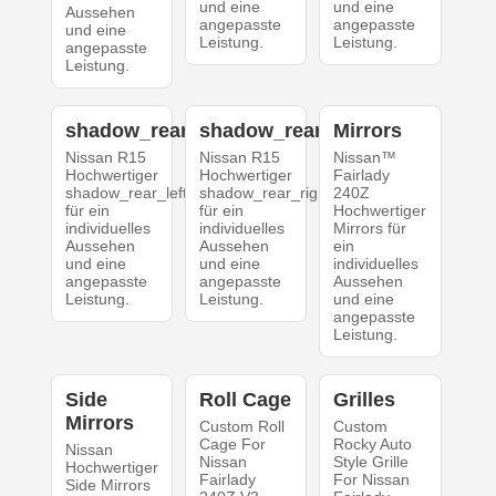
und eine
und eine
Aussehen
angepasste
angepasste
und eine
Leistung.
Leistung.
angepasste
Leistung.
shadow_rear_left
shadow_rear_right
Mirrors
Nissan R15
Nissan R15
Nissan™
Hochwertiger
Hochwertiger
Fairlady
shadow_rear_left
shadow_rear_right
240Z
für ein
für ein
Hochwertiger
individuelles
individuelles
Mirrors für
Aussehen
Aussehen
ein
und eine
und eine
individuelles
angepasste
angepasste
Aussehen
Leistung.
Leistung.
und eine
angepasste
Leistung.
Side
Roll Cage
Grilles
Mirrors
Custom Roll
Custom
Cage For
Rocky Auto
Nissan
Nissan
Style Grille
Hochwertiger
Fairlady
For Nissan
Side Mirrors