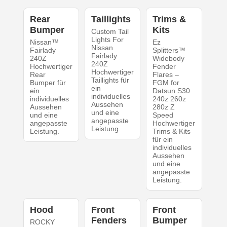
Rear
Taillights
Trims &
Bumper
Kits
Custom Tail
Lights For
Nissan™
Ez
Nissan
Fairlady
Splitters™
Fairlady
240Z
Widebody
240Z
Hochwertiger
Fender
Hochwertiger
Rear
Flares –
Taillights für
Bumper für
FGM for
ein
ein
Datsun S30
individuelles
individuelles
240z 260z
Aussehen
Aussehen
280z Z
und eine
und eine
Speed
angepasste
angepasste
Hochwertiger
Leistung.
Leistung.
Trims & Kits
für ein
individuelles
Aussehen
und eine
angepasste
Leistung.
Hood
Front
Front
Fenders
Bumper
ROCKY