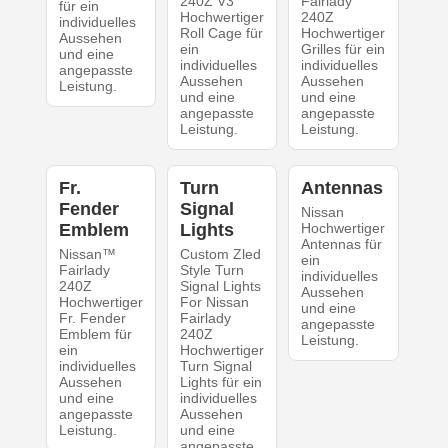
240Z V3
Fairlady
für ein
Hochwertiger
240Z
individuelles
Roll Cage für
Hochwertiger
Aussehen
ein
Grilles für ein
und eine
individuelles
individuelles
angepasste
Aussehen
Aussehen
Leistung.
und eine
und eine
angepasste
angepasste
Leistung.
Leistung.
Fr.
Turn
Antennas
Fender
Signal
Nissan
Emblem
Lights
Hochwertiger
Antennas für
Nissan™
Custom Zled
ein
Fairlady
Style Turn
individuelles
240Z
Signal Lights
Aussehen
Hochwertiger
For Nissan
und eine
Fr. Fender
Fairlady
angepasste
Emblem für
240Z
Leistung.
ein
Hochwertiger
individuelles
Turn Signal
Aussehen
Lights für ein
und eine
individuelles
angepasste
Aussehen
Leistung.
und eine
angepasste