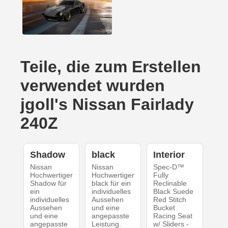
Teile, die zum Erstellen
verwendet wurden
jgoll's Nissan Fairlady
240Z
Shadow
black
Interior
Nissan
Nissan
Spec-D™
Hochwertiger
Hochwertiger
Fully
Shadow für
black für ein
Reclinable
ein
individuelles
Black Suede
individuelles
Aussehen
Red Stitch
Aussehen
und eine
Bucket
und eine
angepasste
Racing Seat
angepasste
Leistung.
w/ Sliders -