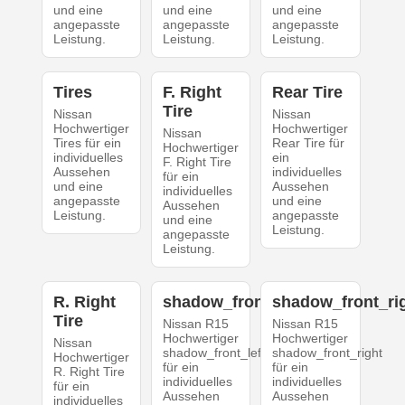
und eine
und eine
und eine
angepasste
angepasste
angepasste
Leistung.
Leistung.
Leistung.
Tires
F. Right
Rear Tire
Tire
Nissan
Nissan
Hochwertiger
Hochwertiger
Nissan
Tires für ein
Rear Tire für
Hochwertiger
individuelles
ein
F. Right Tire
Aussehen
individuelles
für ein
und eine
Aussehen
individuelles
angepasste
und eine
Aussehen
Leistung.
angepasste
und eine
Leistung.
angepasste
Leistung.
R. Right
shadow_front_left
shadow_front_ri
Tire
Nissan R15
Nissan R15
Hochwertiger
Hochwertiger
Nissan
shadow_front_left
shadow_front_right
Hochwertiger
für ein
für ein
R. Right Tire
individuelles
individuelles
für ein
Aussehen
Aussehen
individuelles