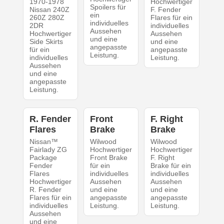
1970-1978
Hochwertiger
Spoilers für
Nissan 240Z
F. Fender
ein
260Z 280Z
Flares für ein
individuelles
2DR
individuelles
Aussehen
Hochwertiger
Aussehen
und eine
Side Skirts
und eine
angepasste
für ein
angepasste
Leistung.
individuelles
Leistung.
Aussehen
und eine
angepasste
Leistung.
R. Fender
Front
F. Right
Flares
Brake
Brake
Nissan™
Wilwood
Wilwood
Fairlady ZG
Hochwertiger
Hochwertiger
Package
Front Brake
F. Right
Fender
für ein
Brake für ein
Flares
individuelles
individuelles
Hochwertiger
Aussehen
Aussehen
R. Fender
und eine
und eine
Flares für ein
angepasste
angepasste
individuelles
Leistung.
Leistung.
Aussehen
und eine