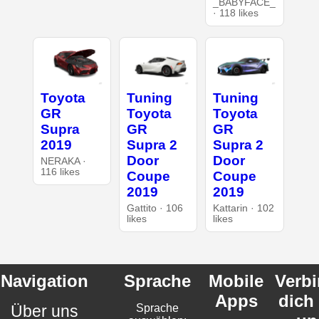
_BABYFACE_
· 118 likes
Toyota
Tuning
Tuning
GR
Toyota
Toyota
Supra
GR
GR
2019
Supra 2
Supra 2
Door
Door
NERAKA ·
116 likes
Coupe
Coupe
2019
2019
Gattito · 106
Kattarin · 102
likes
likes
Navigation
Sprache
Mobile
Verb
Apps
dich
Über uns
Sprache