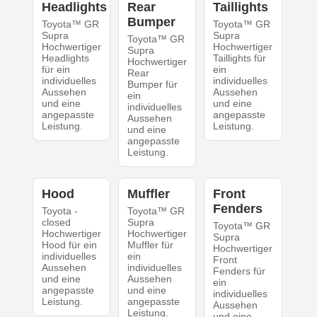
Headlights
Rear
Taillights
Bumper
Toyota™ GR
Toyota™ GR
Supra
Supra
Toyota™ GR
Hochwertiger
Hochwertiger
Supra
Headlights
Taillights für
Hochwertiger
für ein
ein
Rear
individuelles
individuelles
Bumper für
Aussehen
Aussehen
ein
und eine
und eine
individuelles
angepasste
angepasste
Aussehen
Leistung.
Leistung.
und eine
angepasste
Leistung.
Hood
Muffler
Front
Fenders
Toyota -
Toyota™ GR
closed
Supra
Toyota™ GR
Hochwertiger
Hochwertiger
Supra
Hood für ein
Muffler für
Hochwertiger
individuelles
ein
Front
Aussehen
individuelles
Fenders für
und eine
Aussehen
ein
angepasste
und eine
individuelles
Leistung.
angepasste
Aussehen
Leistung.
und eine