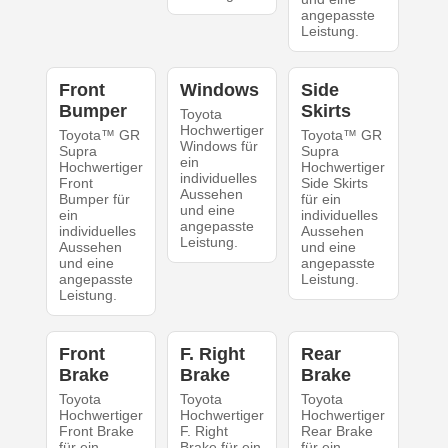
angepasste
Leistung.
Front
Windows
Side
Bumper
Skirts
Toyota
Hochwertiger
Toyota™ GR
Toyota™ GR
Windows für
Supra
Supra
ein
Hochwertiger
Hochwertiger
individuelles
Front
Side Skirts
Aussehen
Bumper für
für ein
und eine
ein
individuelles
angepasste
individuelles
Aussehen
Leistung.
Aussehen
und eine
und eine
angepasste
angepasste
Leistung.
Leistung.
Front
F. Right
Rear
Brake
Brake
Brake
Toyota
Toyota
Toyota
Hochwertiger
Hochwertiger
Hochwertiger
Front Brake
F. Right
Rear Brake
für ein
Brake für ein
für ein