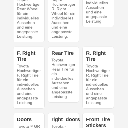
individuelles
Hochwertiger
Hochwertiger
Aussehen
Rear Wheel
R. Right
und eine
für ein
Wheel für ein
angepasste
individuelles
individuelles
Leistung.
Aussehen
Aussehen
und eine
und eine
angepasste
angepasste
Leistung.
Leistung.
F. Right
Rear Tire
R. Right
Tire
Tire
Toyota
Hochwertiger
Toyota
Toyota
Rear Tire für
Hochwertiger
Hochwertiger
ein
F. Right Tire
R. Right Tire
individuelles
für ein
für ein
Aussehen
individuelles
individuelles
und eine
Aussehen
Aussehen
angepasste
und eine
und eine
Leistung.
angepasste
angepasste
Leistung.
Leistung.
Doors
right_doors
Front Tire
Stickers
Toyota™ GR
Toyota -