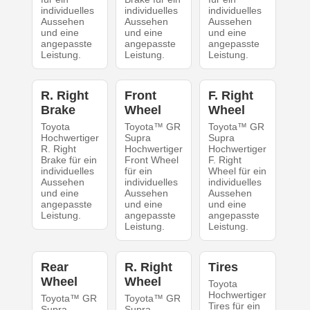
individuelles
individuelles
individuelles
Aussehen
Aussehen
Aussehen
und eine
und eine
und eine
angepasste
angepasste
angepasste
Leistung.
Leistung.
Leistung.
R. Right
Front
F. Right
Brake
Wheel
Wheel
Toyota
Toyota™ GR
Toyota™ GR
Hochwertiger
Supra
Supra
R. Right
Hochwertiger
Hochwertiger
Brake für ein
Front Wheel
F. Right
individuelles
für ein
Wheel für ein
Aussehen
individuelles
individuelles
und eine
Aussehen
Aussehen
angepasste
und eine
und eine
Leistung.
angepasste
angepasste
Leistung.
Leistung.
Rear
R. Right
Tires
Wheel
Wheel
Toyota
Hochwertiger
Toyota™ GR
Toyota™ GR
Tires für ein
Supra
Supra