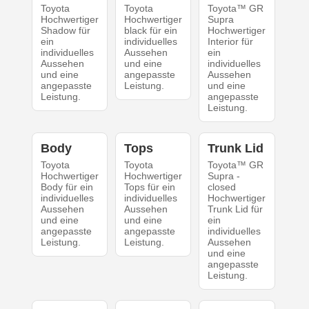
Toyota
Toyota
Toyota™ GR
Hochwertiger
Hochwertiger
Supra
Shadow für
black für ein
Hochwertiger
ein
individuelles
Interior für
individuelles
Aussehen
ein
Aussehen
und eine
individuelles
und eine
angepasste
Aussehen
angepasste
Leistung.
und eine
Leistung.
angepasste
Leistung.
Body
Tops
Trunk Lid
Toyota
Toyota
Toyota™ GR
Hochwertiger
Hochwertiger
Supra -
Body für ein
Tops für ein
closed
individuelles
individuelles
Hochwertiger
Aussehen
Aussehen
Trunk Lid für
und eine
und eine
ein
angepasste
angepasste
individuelles
Leistung.
Leistung.
Aussehen
und eine
angepasste
Leistung.