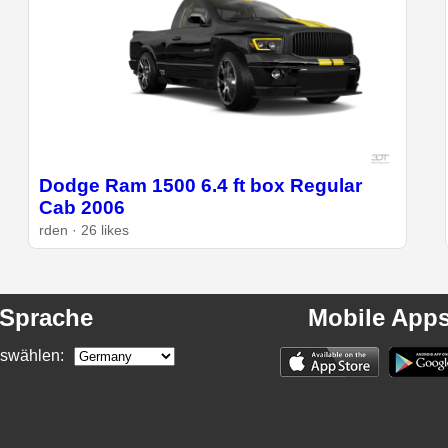
Dodge Ram 1500 6.4 ft box Regular
Cab 2006
rden · 26 likes
Sprache
Mobile App
swählen: