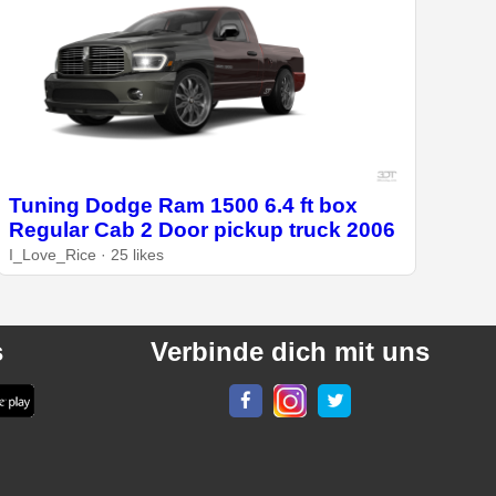
Tuning Dodge Ram 1500 6.4 ft box
Regular Cab 2 Door pickup truck 2006
I_Love_Rice · 25 likes
s
Verbinde dich mit uns