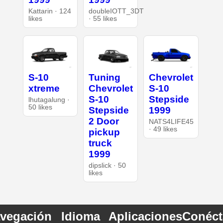
Kattarin · 124
doubleIOTT_3DT
likes
· 55 likes
S-10
Tuning
Chevrolet
xtreme
Chevrolet
S-10
S-10
Stepside
lhutagalung ·
50 likes
Stepside
1999
2 Door
NATS4LIFE45
· 49 likes
pickup
truck
1999
dipslick · 50
likes
vegación
Idioma
Aplicaciones
Conéct