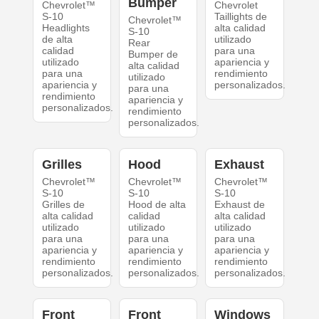
Bumper
Chevrolet™
Chevrolet
S-10
Taillights de
Chevrolet™
Headlights
alta calidad
S-10
de alta
utilizado
Rear
calidad
para una
Bumper de
utilizado
apariencia y
alta calidad
para una
rendimiento
utilizado
apariencia y
personalizados.
para una
rendimiento
apariencia y
personalizados.
rendimiento
personalizados.
Grilles
Hood
Exhaust
Chevrolet™
Chevrolet™
Chevrolet™
S-10
S-10
S-10
Grilles de
Hood de alta
Exhaust de
alta calidad
calidad
alta calidad
utilizado
utilizado
utilizado
para una
para una
para una
apariencia y
apariencia y
apariencia y
rendimiento
rendimiento
rendimiento
personalizados.
personalizados.
personalizados.
Front
Front
Windows