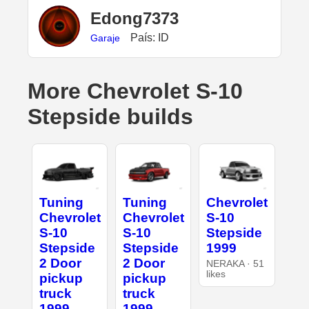
Edong7373
País: ID
Garaje
More Chevrolet S-10
Stepside builds
Tuning
Tuning
Chevrolet
Chevrolet
Chevrolet
S-10
S-10
S-10
Stepside
Stepside
Stepside
1999
2 Door
2 Door
NERAKA · 51
likes
pickup
pickup
truck
truck
1999
1999