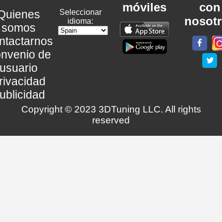
móviles
con
Quienes
Seleccionar
nosot
idioma:
somos
ntactarnos
nvenio de
usuario
rivacidad
ublicidad
Copyright © 2023 3DTuning LLC. All rights
reserved