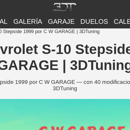
AL
GALERÍA
GARAJE
DUELOS
CAL
10 Stepside 1999 por C W GARAGE | 3DTuning
vrolet S-10 Stepsid
GARAGE | 3DTunin
epside 1999 por C W GARAGE — con 40 modificacione
3DTuning