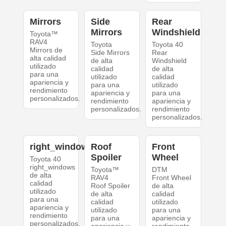
Mirrors
Side
Rear
Mirrors
Windshield
Toyota™
RAV4
Toyota
Toyota 40
Mirrors de
Side Mirrors
Rear
alta calidad
de alta
Windshield
utilizado
calidad
de alta
para una
utilizado
calidad
apariencia y
para una
utilizado
rendimiento
apariencia y
para una
personalizados.
rendimiento
apariencia y
personalizados.
rendimiento
personalizados.
right_windows
Roof
Front
Spoiler
Wheel
Toyota 40
right_windows
Toyota™
DTM
de alta
RAV4
Front Wheel
calidad
Roof Spoiler
de alta
utilizado
de alta
calidad
para una
calidad
utilizado
apariencia y
utilizado
para una
rendimiento
para una
apariencia y
personalizados.