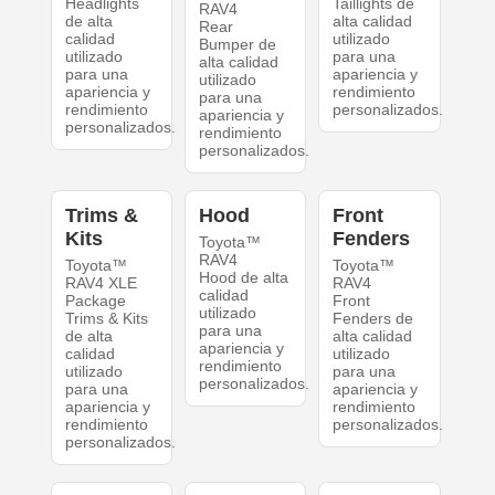
Headlights
Taillights de
RAV4
de alta
alta calidad
Rear
calidad
utilizado
Bumper de
utilizado
para una
alta calidad
para una
apariencia y
utilizado
apariencia y
rendimiento
para una
rendimiento
personalizados.
apariencia y
personalizados.
rendimiento
personalizados.
Trims &
Hood
Front
Kits
Fenders
Toyota™
RAV4
Toyota™
Toyota™
Hood de alta
RAV4 XLE
RAV4
calidad
Package
Front
utilizado
Trims & Kits
Fenders de
para una
de alta
alta calidad
apariencia y
calidad
utilizado
rendimiento
utilizado
para una
personalizados.
para una
apariencia y
apariencia y
rendimiento
rendimiento
personalizados.
personalizados.