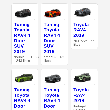
Tuning
Tuning
Toyota
Toyota
Toyota
RAV4
RAV4 4
RAV4 4
2019
Door
Door
NERAKA · 77
likes
SUV
SUV
2019
2019
doubleIOTT_3DT
amgs65 · 136
· 243 likes
likes
Tuning
Tuning
Toyota
Toyota
Toyota
RAV4
RAV4 4
RAV4 4
2019
Door
Door
lhutagalung ·
61 likes