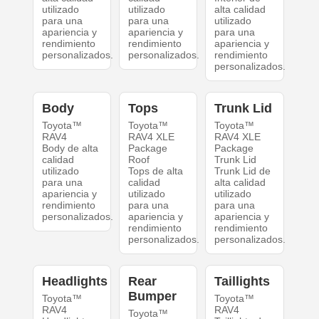
utilizado
utilizado
alta calidad
para una
para una
utilizado
apariencia y
apariencia y
para una
rendimiento
rendimiento
apariencia y
personalizados.
personalizados.
rendimiento
personalizados.
Body
Tops
Trunk Lid
Toyota™
Toyota™
Toyota™
RAV4
RAV4 XLE
RAV4 XLE
Body de alta
Package
Package
calidad
Roof
Trunk Lid
utilizado
Tops de alta
Trunk Lid de
para una
calidad
alta calidad
apariencia y
utilizado
utilizado
rendimiento
para una
para una
personalizados.
apariencia y
apariencia y
rendimiento
rendimiento
personalizados.
personalizados.
Headlights
Rear
Taillights
Bumper
Toyota™
Toyota™
RAV4
RAV4
Toyota™