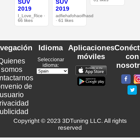
SUV
SUV
2019
2019
I_Love_Rice ·
adfiehafohaoifhasd
66 likes
· 61 likes
vegación
Idioma
Aplicaciones
Conéct
móviles
con
Quienes
Seleccionar
nosot
idioma:
somos
ntactarnos
nvenio de
usuario
rivacidad
ublicidad
Copyright © 2023 3DTuning LLC. All rights
reserved