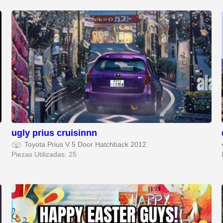
ugly prius cruisinnn
Toyota Prius V 5 Door Hatchback 2012
Piezas Utilizadas: 25