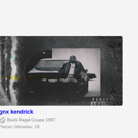
gnx kendrick
Buick Regal Coupe 1987
Piezas Utilizadas: 18