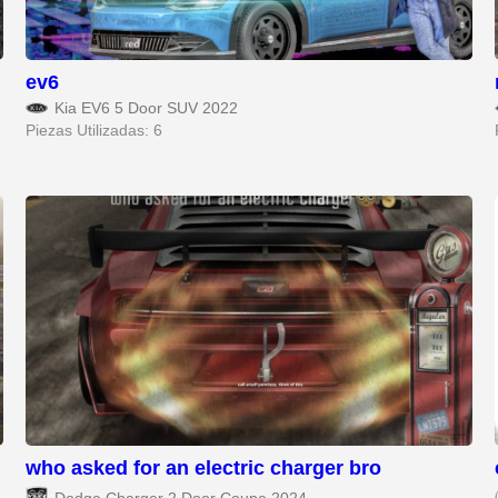
ev6
Kia EV6 5 Door SUV 2022
Piezas Utilizadas: 6
who asked for an electric charger bro