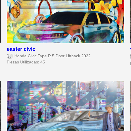
easter civic
Honda Civic Type R 5 Door Liftback 2022
Piezas Utilizadas: 45