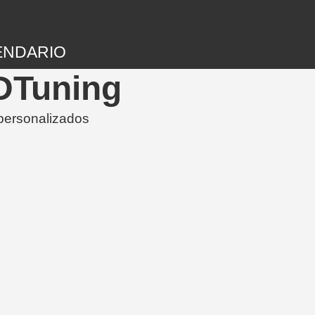
ENDARIO
3DTuning
 personalizados