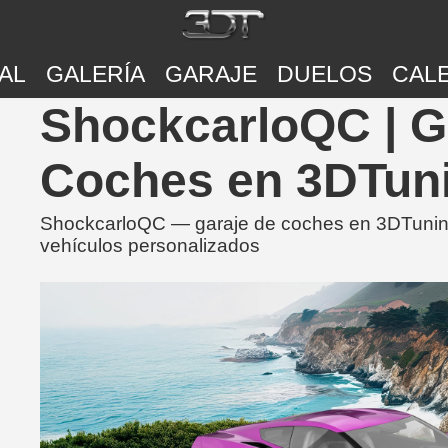
AL
GALERÍA
GARAJE
DUELOS
CAL
ShockcarloQC | G
Coches en 3DTun
ShockcarloQC — garaje de coches en 3DTuning
vehículos personalizados