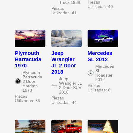
Piezas
Truck 1988
Utilizadas: 40
Piezas
Utilizadas: 41
Plymouth
Jeep
Mercedes
Barracuda
Wrangler
SL 2012
1970
JL 2 Door
Mercedes
SL
2018
Plymouth
Roadster
Barracuda
Jeep
2012
2 Door
Wrangler JL
Piezas
Hardtop
2 Door SUV
Utilizadas: 6
1970
2018
Piezas
Piezas
Utilizadas: 55
Utilizadas: 44