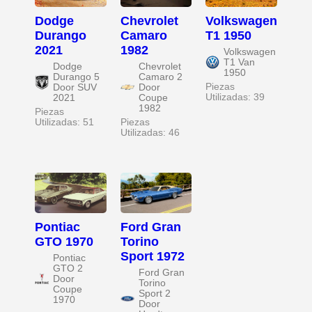
Dodge
Chevrolet
Volkswagen
Durango
Camaro
T1 1950
2021
1982
Volkswagen
T1 Van
Dodge
Chevrolet
1950
Durango 5
Camaro 2
Piezas
Door SUV
Door
Utilizadas: 39
2021
Coupe
1982
Piezas
Utilizadas: 51
Piezas
Utilizadas: 46
Pontiac
Ford Gran
GTO 1970
Torino
Sport 1972
Pontiac
GTO 2
Ford Gran
Door
Torino
Coupe
Sport 2
1970
Door