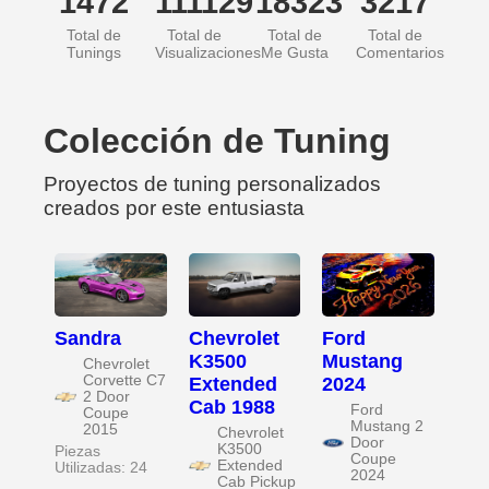
1472
111129
18323
3217
Total de
Total de
Total de
Total de
Tunings
Visualizaciones
Me Gusta
Comentarios
Colección de Tuning
Proyectos de tuning personalizados
creados por este entusiasta
Sandra
Chevrolet
Ford
K3500
Mustang
Chevrolet
Corvette C7
Extended
2024
2 Door
Cab 1988
Ford
Coupe
Mustang 2
2015
Chevrolet
Door
K3500
Piezas
Coupe
Extended
Utilizadas: 24
2024
Cab Pickup