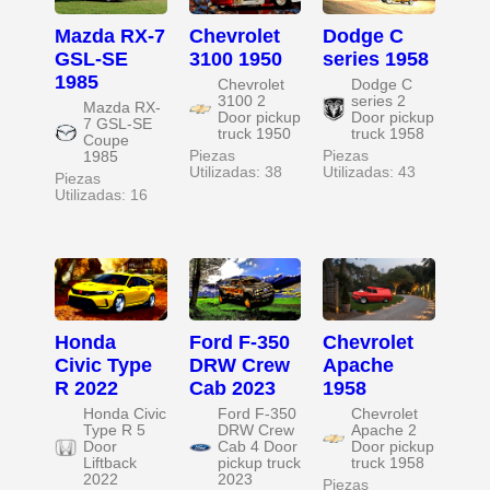
Mazda RX-7
Chevrolet
Dodge C
GSL-SE
3100 1950
series 1958
1985
Chevrolet
Dodge C
3100 2
series 2
Mazda RX-
Door pickup
Door pickup
7 GSL-SE
truck 1950
truck 1958
Coupe
Piezas
Piezas
1985
Utilizadas: 38
Utilizadas: 43
Piezas
Utilizadas: 16
Honda
Ford F-350
Chevrolet
Civic Type
DRW Crew
Apache
R 2022
Cab 2023
1958
Honda Civic
Ford F-350
Chevrolet
Type R 5
DRW Crew
Apache 2
Door
Cab 4 Door
Door pickup
Liftback
pickup truck
truck 1958
2022
2023
Piezas