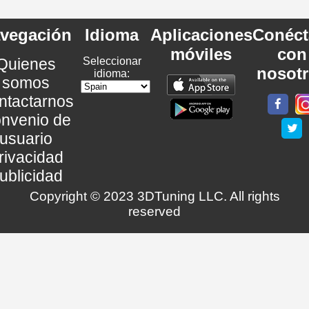
vegación
Idioma
Aplicaciones
Conéct
móviles
con
Quienes
Seleccionar
nosot
idioma:
somos
ntactarnos
nvenio de
usuario
rivacidad
ublicidad
Copyright © 2023 3DTuning LLC. All rights
reserved