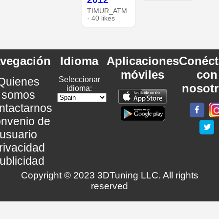
TIMUR_ATM
· 40 likes
vegación
Idioma
Aplicaciones
Conéct
móviles
con
Quienes
Seleccionar
nosot
idioma:
somos
ntactarnos
nvenio de
usuario
rivacidad
ublicidad
Copyright © 2023 3DTuning LLC. All rights
reserved