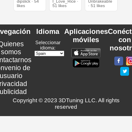
dipslick · 54
I_Love_Rice ·
UnbrakeabIe
likes
51 likes
· 51 likes
vegación
Idioma
Aplicaciones
Conéct
móviles
con
Quienes
Seleccionar
nosot
idioma:
somos
ntactarnos
nvenio de
usuario
rivacidad
ublicidad
Copyright © 2023 3DTuning LLC. All rights
reserved