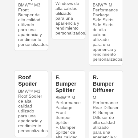
Windows de
BMW™ M3
BMW™ M
alta calidad
Front
Performance
utilizado
Bumper de
Package
para una
alta calidad
Side Skirts
apariencia y
utilizado
Side Skirts
rendimiento
para una
de alta
personalizados.
apariencia y
calidad
rendimiento
utilizado
personalizados.
para una
apariencia y
rendimiento
personalizados.
Roof
F.
R.
Spoiler
Bumper
Bumper
Splitter
Diffuser
BMW™ M3
Roof Spoiler
BMW™ M
M
de alta
Performance
Performance
calidad
Package
Rear Diffuser
utilizado
Front
R. Bumper
para una
Bumper
Diffuser de
apariencia y
Splitter
alta calidad
rendimiento
F. Bumper
utilizado
personalizados.
Splitter de
para una
alta calidad
apariencia y