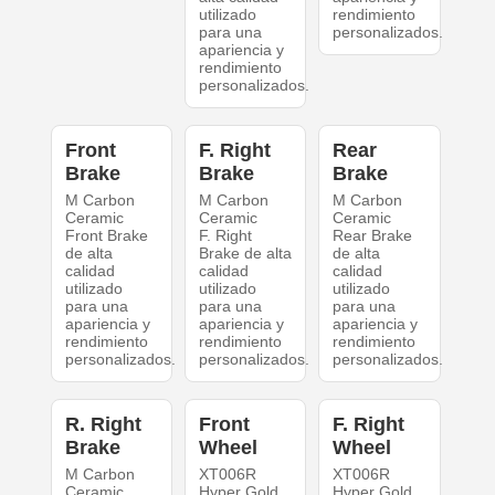
utilizado
rendimiento
para una
personalizados.
apariencia y
rendimiento
personalizados.
Front
F. Right
Rear
Brake
Brake
Brake
M Carbon
M Carbon
M Carbon
Ceramic
Ceramic
Ceramic
Front Brake
F. Right
Rear Brake
de alta
Brake de alta
de alta
calidad
calidad
calidad
utilizado
utilizado
utilizado
para una
para una
para una
apariencia y
apariencia y
apariencia y
rendimiento
rendimiento
rendimiento
personalizados.
personalizados.
personalizados.
R. Right
Front
F. Right
Brake
Wheel
Wheel
M Carbon
XT006R
XT006R
Ceramic
Hyper Gold
Hyper Gold