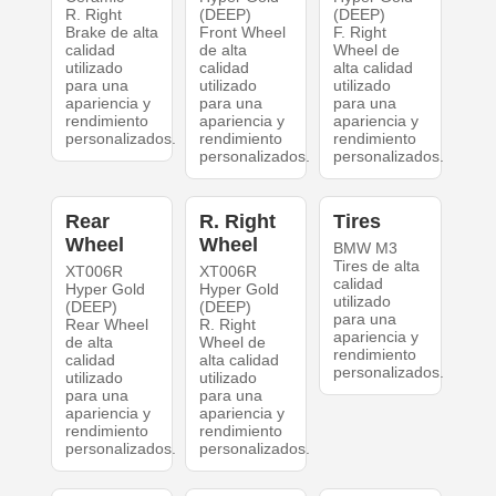
R. Right
(DEEP)
(DEEP)
Brake de alta
Front Wheel
F. Right
calidad
de alta
Wheel de
utilizado
calidad
alta calidad
para una
utilizado
utilizado
apariencia y
para una
para una
rendimiento
apariencia y
apariencia y
personalizados.
rendimiento
rendimiento
personalizados.
personalizados.
Rear
R. Right
Tires
Wheel
Wheel
BMW M3
Tires de alta
XT006R
XT006R
calidad
Hyper Gold
Hyper Gold
utilizado
(DEEP)
(DEEP)
para una
Rear Wheel
R. Right
apariencia y
de alta
Wheel de
rendimiento
calidad
alta calidad
personalizados.
utilizado
utilizado
para una
para una
apariencia y
apariencia y
rendimiento
rendimiento
personalizados.
personalizados.