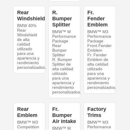
Rear
R.
Fr.
Windshield
Bumper
Fender
Splitter
Emblem
BMW 40%
Rear
BMW™ M
BMW™ M3
Windshield
Performance
Performance
de alta
Package
Package
calidad
Rear
Front Fender
utilizado
Bumper
Emblem
para una
Splitter
Fr. Fender
apariencia y
R. Bumper
Emblem de
rendimiento
Splitter de
alta calidad
personalizados.
alta calidad
utilizado
utilizado
para una
para una
apariencia y
apariencia y
rendimiento
rendimiento
personalizados.
personalizados.
Rear
Fr.
Factory
Emblem
Bumper
Trims
Air Intake
BMW™ M3
BMW™ M3
Competition
Performance
BMW™ M