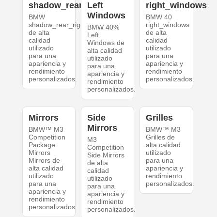
shadow_rear_right
Left
right_windows
Windows
BMW
BMW 40
shadow_rear_right
right_windows
BMW 40%
de alta
de alta
Left
calidad
calidad
Windows de
utilizado
utilizado
alta calidad
para una
para una
utilizado
apariencia y
apariencia y
para una
rendimiento
rendimiento
apariencia y
personalizados.
personalizados.
rendimiento
personalizados.
Mirrors
Side
Grilles
Mirrors
BMW™ M3
BMW™ M3
Competition
Grilles de
M3
Package
alta calidad
Competition
Mirrors
utilizado
Side Mirrors
Mirrors de
para una
de alta
alta calidad
apariencia y
calidad
utilizado
rendimiento
utilizado
para una
personalizados.
para una
apariencia y
apariencia y
rendimiento
rendimiento
personalizados.
personalizados.