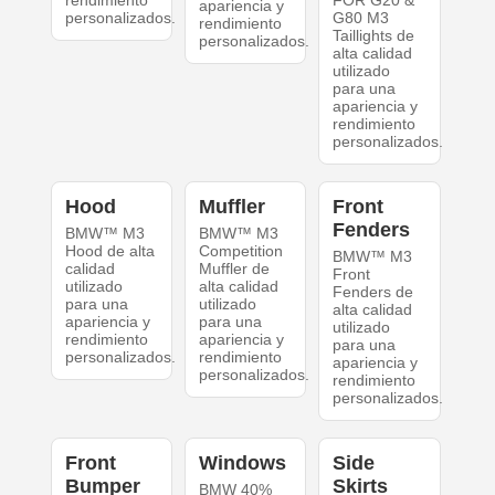
rendimiento
FOR G20 &
apariencia y
personalizados.
G80 M3
rendimiento
Taillights de
personalizados.
alta calidad
utilizado
para una
apariencia y
rendimiento
personalizados.
Hood
Muffler
Front
Fenders
BMW™ M3
BMW™ M3
Hood de alta
Competition
BMW™ M3
calidad
Muffler de
Front
utilizado
alta calidad
Fenders de
para una
utilizado
alta calidad
apariencia y
para una
utilizado
rendimiento
apariencia y
para una
personalizados.
rendimiento
apariencia y
personalizados.
rendimiento
personalizados.
Front
Windows
Side
Bumper
Skirts
BMW 40%