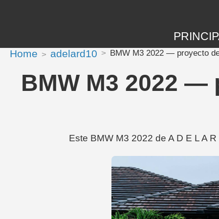
PRINCIP
Home
adelard10
BMW M3 2022 — proyecto de t
BMW M3 2022 — pr
Este BMW M3 2022 de A D E L A R D 