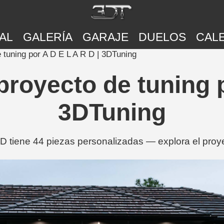
AL
GALERÍA
GARAJE
DUELOS
CAL
uning por A D E L A R D | 3DTuning
oyecto de tuning po
3DTuning
tiene 44 piezas personalizadas — explora el proye