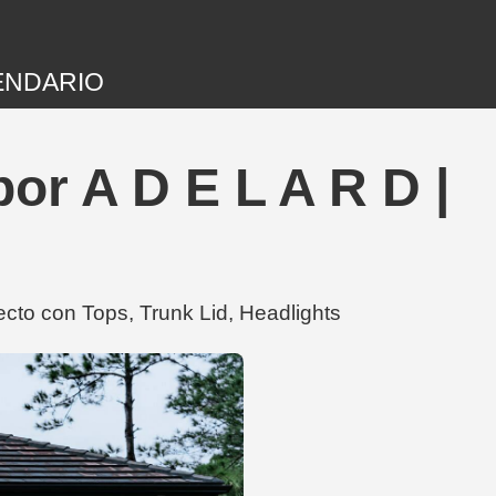
ENDARIO
r A D E L A R D |
cto con Tops, Trunk Lid, Headlights