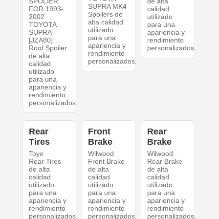
SPOLIER
de alta
SUPRA MK4
FOR 1993-
calidad
Spoilers de
2002
utilizado
alta calidad
TOYOTA
para una
utilizado
SUPRA
apariencia y
para una
[JZA80]
rendimiento
apariencia y
Roof Spoiler
personalizados.
rendimiento
de alta
personalizados.
calidad
utilizado
para una
apariencia y
rendimiento
personalizados.
Rear
Front
Rear
Tires
Brake
Brake
Toyo
Wilwood
Wilwood
Rear Tires
Front Brake
Rear Brake
de alta
de alta
de alta
calidad
calidad
calidad
utilizado
utilizado
utilizado
para una
para una
para una
apariencia y
apariencia y
apariencia y
rendimiento
rendimiento
rendimiento
personalizados.
personalizados.
personalizados.