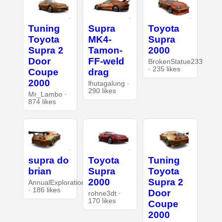
Tuning
Supra
Toyota
Toyota
MK4-
Supra
Supra 2
Tamon-
2000
Door
FF-weld
BrokenStatue233
· 235 likes
Coupe
drag
2000
lhutagalung ·
290 likes
Mr_Lambo ·
874 likes
supra do
Toyota
Tuning
brian
Supra
Toyota
2000
Supra 2
AnnualExploration26
· 186 likes
Door
rohne3dt ·
170 likes
Coupe
2000