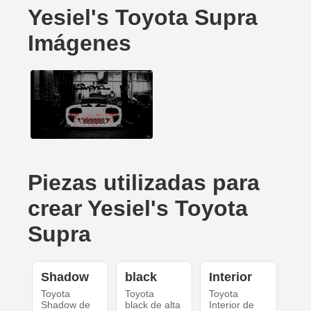
Yesiel's Toyota Supra
Imágenes
Piezas utilizadas para
crear Yesiel's Toyota
Supra
Shadow
black
Interior
Toyota
Toyota
Toyota
Shadow de
black de alta
Interior de