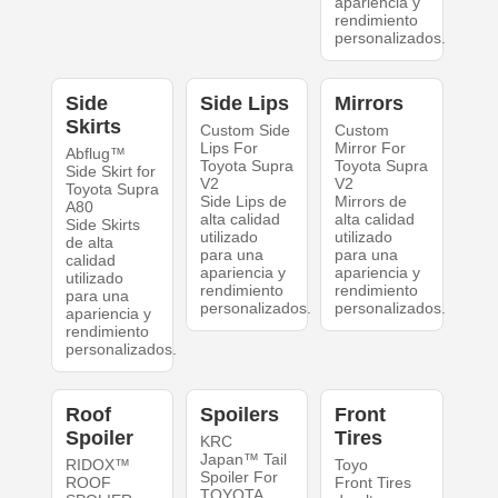
apariencia y
rendimiento
personalizados.
Side
Side Lips
Mirrors
Skirts
Custom Side
Custom
Lips For
Mirror For
Abflug™
Toyota Supra
Toyota Supra
Side Skirt for
V2
V2
Toyota Supra
Side Lips de
Mirrors de
A80
alta calidad
alta calidad
Side Skirts
utilizado
utilizado
de alta
para una
para una
calidad
apariencia y
apariencia y
utilizado
rendimiento
rendimiento
para una
personalizados.
personalizados.
apariencia y
rendimiento
personalizados.
Roof
Spoilers
Front
Spoiler
Tires
KRC
Japan™ Tail
RIDOX™
Toyo
Spoiler For
ROOF
Front Tires
TOYOTA