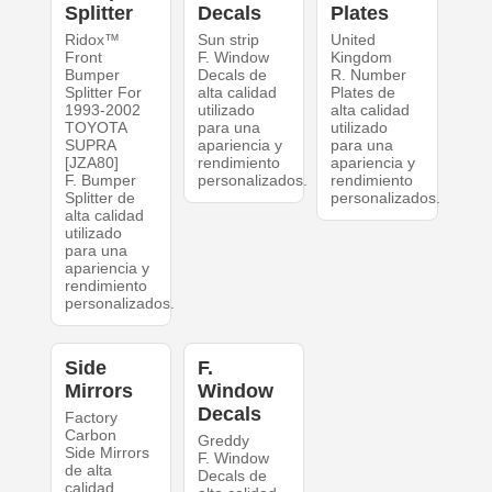
Splitter
Decals
Plates
Ridox™
Sun strip
United
Front
F. Window
Kingdom
Bumper
Decals de
R. Number
Splitter For
alta calidad
Plates de
1993-2002
utilizado
alta calidad
TOYOTA
para una
utilizado
SUPRA
apariencia y
para una
[JZA80]
rendimiento
apariencia y
F. Bumper
personalizados.
rendimiento
Splitter de
personalizados.
alta calidad
utilizado
para una
apariencia y
rendimiento
personalizados.
Side
F.
Mirrors
Window
Decals
Factory
Carbon
Greddy
Side Mirrors
F. Window
de alta
Decals de
calidad