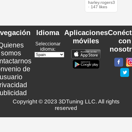
harley.rogers3
· 147 likes
vegación
Idioma
Aplicaciones
Conéct
móviles
con
Quienes
Seleccionar
nosot
idioma:
somos
ntactarnos
nvenio de
usuario
rivacidad
ublicidad
Copyright © 2023 3DTuning LLC. All rights
reserved