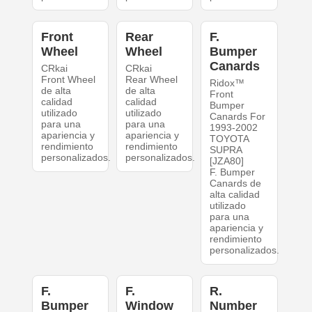
Front
Rear
F.
Wheel
Wheel
Bumper
Canards
CRkai
CRkai
Front Wheel
Rear Wheel
Ridox™
de alta
de alta
Front
calidad
calidad
Bumper
utilizado
utilizado
Canards For
para una
para una
1993-2002
apariencia y
apariencia y
TOYOTA
rendimiento
rendimiento
SUPRA
personalizados.
personalizados.
[JZA80]
F. Bumper
Canards de
alta calidad
utilizado
para una
apariencia y
rendimiento
personalizados.
F.
F.
R.
Bumper
Window
Number