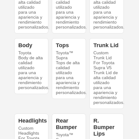
alta calidad
calidad
alta calidad
utilizado
utilizado
utilizado
para una
para una
para una
apariencia y
apariencia y
apariencia y
rendimiento
rendimiento
rendimiento
personalizados.
personalizados.
personalizados.
Body
Tops
Trunk Lid
Toyota
Toyota™
Custom
Body de alta
Supra
Trunk Lid
calidad
Tops de alta
For Toyota
utilizado
calidad
Supra V5
para una
utilizado
Trunk Lid de
apariencia y
para una
alta calidad
rendimiento
apariencia y
utilizado
personalizados.
rendimiento
para una
personalizados.
apariencia y
rendimiento
personalizados.
Headlights
Rear
R.
Bumper
Bumper
Custom
Headlights
Lips
Toyota™
For Toyota