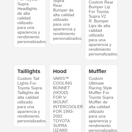
Supra
Custom Rear
Supra
Rear
Bumper Lip
Headlights
Bumper de
For Toyota
de alta
alta calidad
Supra V2
calidad
utilizado
R. Bumper
utilizado
para una
Lips de alta
para una
apariencia y
calidad
apariencia y
rendimiento
utilizado
rendimiento
personalizados.
para una
personalizados.
apariencia y
rendimiento
personalizados.
Taillights
Hood
Muffler
Custom Tail
VARIS™
Custom
Lights For
COOLING
Ultimate
Toyota Supra
BONNET
Racing Style
Taillights de
(HOOD)
Muffler For
alta calidad
FOR V-
Toyota Supra
utilizado
MOUNT
Muffler de
para una
INTERCOOLER
alta calidad
apariencia y
FOR 1993-
utilizado
rendimiento
2002
para una
personalizados.
TOYOTA
apariencia y
SUPRA
rendimiento
[JZA80]
personalizados.