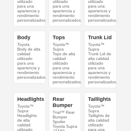
utilizado
utilizado
utilizado
para una
para una
para una
apariencia y
apariencia y
apariencia y
rendimiento
rendimiento
rendimiento
personalizados.
personalizados.
personalizados.
Body
Tops
Trunk Lid
Toyota
Toyota™
Toyota™
Body de alta
Supra
Supra
calidad
Tops de alta
Trunk Lid de
utilizado
calidad
alta calidad
para una
utilizado
utilizado
apariencia y
para una
para una
rendimiento
apariencia y
apariencia y
personalizados.
rendimiento
rendimiento
personalizados.
personalizados.
Headlights
Rear
Taillights
Bumper
Toyota™
Toyota™
Supra
Supra
Trial™ Rear
Headlights
Taillights de
Bumper
de alta
alta calidad
Spoiler
calidad
utilizado
Toyota Supra
utilizado
para una