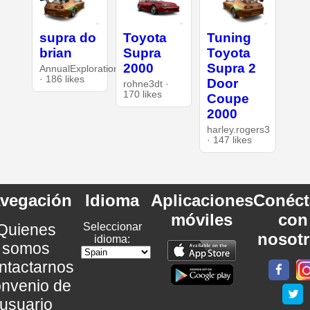
supra do
Toyota
Tuning
brian
Supra
Toyota
2000
Supra 2
AnnualExploration26
· 186 likes
Door
rohne3dt ·
170 likes
Coupe
2000
harley.rogers3
· 147 likes
vegación
Idioma
Aplicaciones
Conéct
móviles
con
Quienes
Seleccionar
nosot
idioma:
somos
ntactarnos
nvenio de
usuario