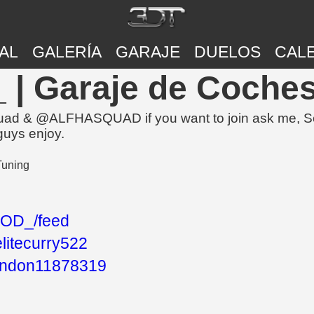
AL
GALERÍA
GARAJE
DUELOS
CAL
 Garaje de Coches
ad & @ALFHASQUAD if you want to join ask me, Send 
uys enjoy.
OD_/feed
elitecurry522
randon11878319