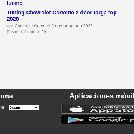
Tuning Chevrolet Corvette 2 door targa top
2020
Chevrolet Corvette 2 door targa top 2020
Piezas Utilizadas: 29
ioma
Aplicaciones móvi
ma: