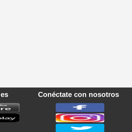
les
Conéctate con nosotros