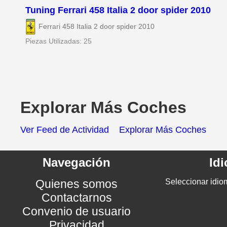
Tuning Ferrari 458 Italia 2 door spider 2010
Ferrari 458 Italia 2 door spider 2010
Piezas Utilizadas: 25
Explorar Más Coches
Ver Feed de Actividad
Explorar Más Coches
Navegación
Id
Quienes somos
Seleccionar idio
Contactarnos
Convenio de usuario
Privacidad