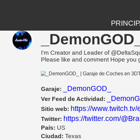
PRINCIP
_DemonGOD_ |
I'm Creator and Leader of @DeltaSqu
Please like and comment Hope you g
_DemonGOD_
Garaje:
_DemonG
Ver Feed de Actividad:
https://www.twitch.tv/
Sitio web:
https://twitter.com/@B
Twitter:
País:
US
Ciudad:
Texas