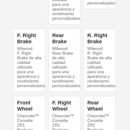
personalizados.
para una
apariencia y
rendimiento
personalizados.
F. Right
Rear
R. Right
Brake
Brake
Brake
Wilwood
Wilwood
Wilwood
F. Right
Rear Brake
R. Right
Brake de alta
de alta
Brake de alta
calidad
calidad
calidad
utilizado
utilizado
utilizado
para una
para una
para una
apariencia y
apariencia y
apariencia y
rendimiento
rendimiento
rendimiento
personalizados.
personalizados.
personalizados.
Front
F. Right
Rear
Wheel
Wheel
Wheel
Chevrolet™
Chevrolet™
Chevrolet™
Corvette
Corvette
Corvette
ZR1
ZR1
ZR1
Package
Package
Package