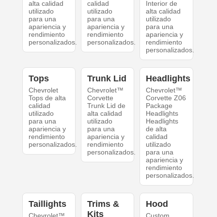
alta calidad
calidad
Interior de
utilizado
utilizado
alta calidad
para una
para una
utilizado
apariencia y
apariencia y
para una
rendimiento
rendimiento
apariencia y
personalizados.
personalizados.
rendimiento
personalizados.
Tops
Trunk Lid
Headlights
Chevrolet
Chevrolet™
Chevrolet™
Tops de alta
Corvette
Corvette Z06
calidad
Trunk Lid de
Package
utilizado
alta calidad
Headlights
para una
utilizado
Headlights
apariencia y
para una
de alta
rendimiento
apariencia y
calidad
personalizados.
rendimiento
utilizado
personalizados.
para una
apariencia y
rendimiento
personalizados.
Taillights
Trims &
Hood
Kits
Chevrolet™
Custom