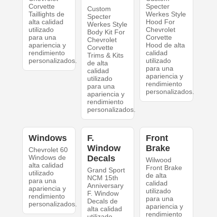
Corvette
Specter
Custom
Taillights de
Werkes Style
Specter
alta calidad
Hood For
Werkes Style
utilizado
Chevrolet
Body Kit For
para una
Corvette
Chevrolet
apariencia y
Hood de alta
Corvette
rendimiento
calidad
Trims & Kits
personalizados.
utilizado
de alta
para una
calidad
apariencia y
utilizado
rendimiento
para una
personalizados.
apariencia y
rendimiento
personalizados.
Windows
F.
Front
Window
Brake
Chevrolet 60
Windows de
Decals
Wilwood
alta calidad
Front Brake
Grand Sport
utilizado
de alta
NCM 15th
para una
calidad
Anniversary
apariencia y
utilizado
F. Window
rendimiento
para una
Decals de
personalizados.
apariencia y
alta calidad
rendimiento
utilizado