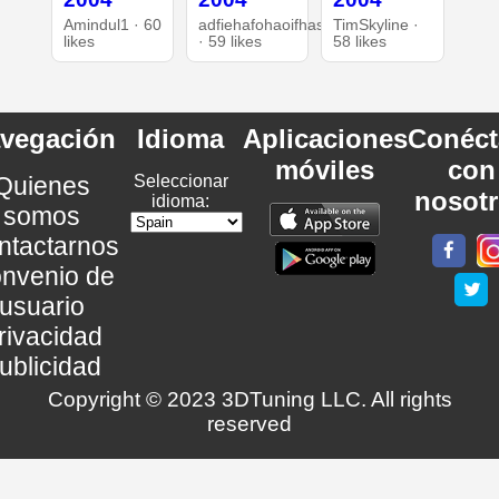
Amindul1 · 60
adfiehafohaoifhasd
TimSkyline ·
likes
· 59 likes
58 likes
vegación
Idioma
Aplicaciones
Conéct
móviles
con
Quienes
Seleccionar
nosot
idioma:
somos
ntactarnos
nvenio de
usuario
rivacidad
ublicidad
Copyright © 2023 3DTuning LLC. All rights
reserved